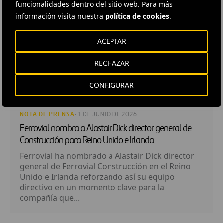
funcionalidades dentro del sitio web. Para más
información visita nuestra
política de cookies
.
ACEPTAR
RECHAZAR
CONFIGURAR
NOTA DE PRENSA
· 1 DE JUNIO DE 2026
Ferrovial nombra a Alastair Dick director general de
Construcción para Reino Unido e Irlanda
Ferrovial ha nombrado a Alastair Dick director
general de Ferrovial Construcción en el Reino
Unido e Irlanda reforzando así su equipo
directivo en un momento clave para la
compañía que...