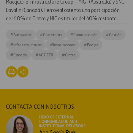
Macquarie Infrastructure Group – MIG- (Australia) y SNC-
Lavalin (Canadá). Ferrovial ostenta una participación
del 60% en Cintra y MIG es titular del 40% restante.
#
Autopistas
#
Carreteras
#
Comunicación
#
Gestión
#
Infraestructuras
#
Instalaciones
#
Peajes
#
Canada
#
407 ETR
#
Cintra
CONTACTA CON NOSOTROS
HEAD OF EXTERNAL
COMMUNICATION AND
INSTITUTIONAL RELATIONS
Ana García Ruiz