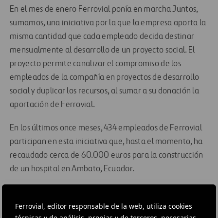
En el mes de enero Ferrovial ponía en marcha Juntos,
sumamos, una iniciativa por la que la empresa aporta la
misma cantidad que cada empleado decida destinar
mensualmente al desarrollo de un proyecto social. El
proyecto permite canalizar el compromiso de los
empleados de la compañía en proyectos de desarrollo
social y duplicar los recursos, al sumar a su donación la
aportación de Ferrovial.
En los últimos once meses, 434 empleados de Ferrovial
participan en esta iniciativa que, hasta el momento, ha
recaudado cerca de 60.000 euros para la construcción
de un hospital en Ambato, Ecuador.
Experiencia similar se ha desarrollado en Canadá en los
Ferrovial, editor responsable de la web, utiliza cookies
últimos meses: la autopista 407 ETR, gestionada por
técnicas y de análisis, propias y de terceros, necesarias