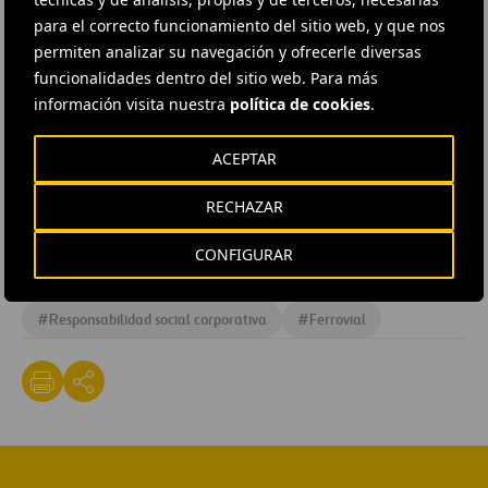
Cintra, ha donado 85.000 dólares a la ONG United Way
para el correcto funcionamiento del sitio web, y que nos
-una de las más conocidas y respetadas de la región de
permiten analizar su navegación y ofrecerle diversas
York- al doblar la suma económica aportada por los 600
funcionalidades dentro del sitio web. Para más
empleados de la concesionaria. Desde Canadá
información visita nuestra
política de cookies
.
manifiestan su satisfacción por desarrollar en equipo
(empresa y trabajadores) iniciativas que benefician a las
ACEPTAR
comunidades a las que servimos y en las que vivimos.
RECHAZAR
#
Cultura empresarial
#
Discapacidad
CONFIGURAR
#
Estrategia empresarial
#
Responsabilidad social corporativa
#
Ferrovial