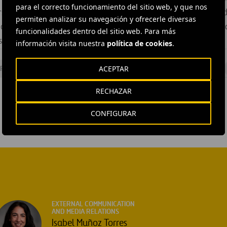
para el correcto funcionamiento del sitio web, y que nos
rsos humanos y que cuenta con 300 oficinas repartidas por todo
permiten analizar su navegación y ofrecerle diversas
idad, está llevando a cabo programa de integración laboral pa
funcionalidades dentro del sitio web. Para más
, mujeres con cargas familiares y ex deportistas.
información visita nuestra
política de cookies
.
ACEPTAR
Recursos humanos
#
Responsabilidad social corporativa
#
España
RECHAZAR
CONFIGURAR
EXTERNAL COMMUNICATION
AND MEDIA RELATIONS
Isabel Muñoz Torres