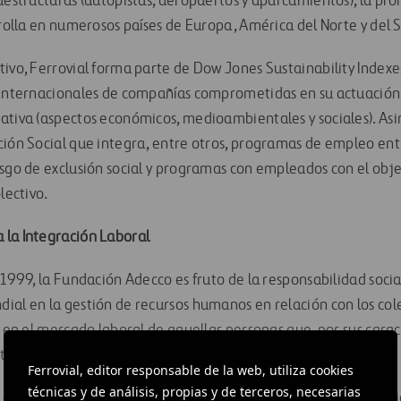
raestructuras (autopistas, aeropuertos y aparcamientos), la pr
rrolla en numerosos países de Europa, América del Norte y del S
ivo, Ferrovial forma parte de Dow Jones Sustainability Indexes
 internacionales de compañías comprometidas en su actuación c
ativa (aspectos económicos, medioambientales y sociales). As
ción Social que integra, entre otros, programas de empleo ent
sgo de exclusión social y programas con empleados con el objeti
lectivo.
 la Integración Laboral
 1999, la Fundación Adecco es fruto de la responsabilidad soci
ial en la gestión de recursos humanos en relación con los colec
n en el mercado laboral de aquellas personas que, por sus carac
tades a la hora de encontrar un puesto de trabajo.
Ferrovial, editor responsable de la web, utiliza cookies
técnicas y de análisis, propias y de terceros, necesarias
con el respaldo de Adecco, que opera en España a través de s