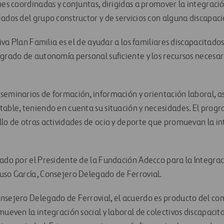
nes coordinadas y conjuntas, dirigidas a promover la integració
eados del grupo constructor y de servicios con alguna discapac
ativa Plan Familia es el de ayudar a los familiares discapacitad
 grado de autonomía personal suficiente y los recursos necesa
seminarios de formación, información y orientación laboral, 
table, teniendo en cuenta su situación y necesidades. El prog
llo de otras actividades de ocio y deporte que promuevan la in
mado por el Presidente de la Fundación Adecco para la Integrac
uso García, Consejero Delegado de Ferrovial.
nsejero Delegado de Ferrovial, el acuerdo es producto del co
mueven la integración social y laboral de colectivos discapaci