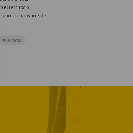
 el territorio
ra parados mayores de
#
Ferrovial