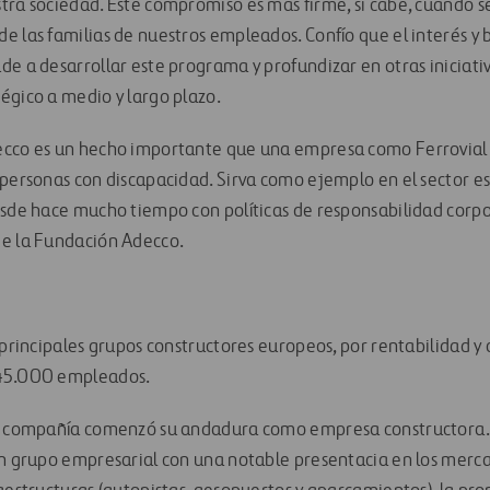
ra sociedad. Este compromiso es más firme, si cabe, cuando se 
e las familias de nuestros empleados. Confío que el interés 
e a desarrollar este programa y profundizar en otras iniciativ
égico a medio y largo plazo.
ecco es un hecho importante que una empresa como Ferrovial 
 personas con discapacidad. Sirva como ejemplo en el sector es
esde hace mucho tiempo con políticas de responsabilidad corpo
de la Fundación Adecco.
 principales grupos constructores europeos, por rentabilidad y c
 45.000 empleados.
la compañía comenzó su andadura como empresa constructora.
un grupo empresarial con una notable presentacia en los merca