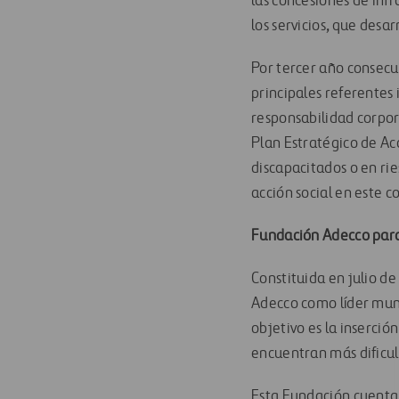
las concesiones de inf
los servicios, que desa
Por tercer año consecut
principales referentes
responsabilidad corpor
Plan Estratégico de Ac
discapacitados o en rie
acción social en este co
Fundación Adecco para
Constituida en julio de
Adecco como líder mund
objetivo es la inserció
encuentran más dificul
Esta Fundación cuenta 