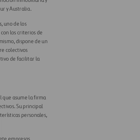
omoción inmobiliaria y
ur y Australia.
, uno de los
on los criterios de
imismo, dispone de un
re colectivos
vo de facilitar la
al que asume la firma
tivos. Su principal
terísticas personales,
iete empresas