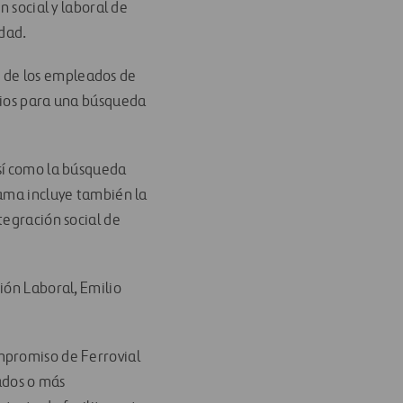
n social y laboral de
idad.
os de los empleados de
rios para una búsqueda
así como la búsqueda
rama incluye también la
tegración social de
ión Laboral, Emilio
mpromiso de Ferrovial
tados o más