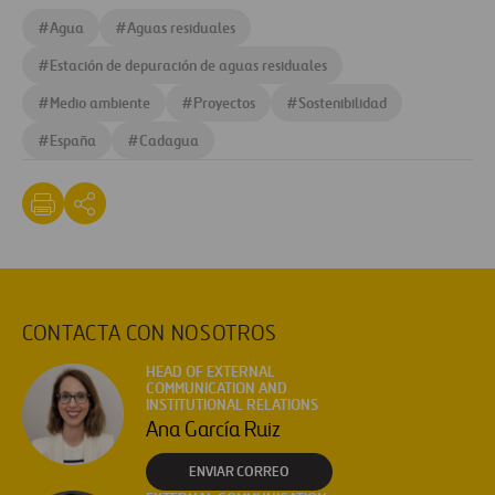
#
Agua
#
Aguas residuales
#
Estación de depuración de aguas residuales
#
Medio ambiente
#
Proyectos
#
Sostenibilidad
#
España
#
Cadagua
CONTACTA CON NOSOTROS
HEAD OF EXTERNAL
COMMUNICATION AND
INSTITUTIONAL RELATIONS
Ana García Ruiz
ENVIAR CORREO