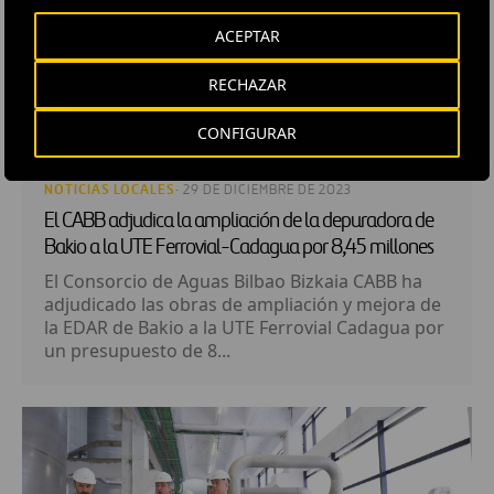
ACEPTAR
RECHAZAR
CONFIGURAR
NOTICIAS LOCALES
· 29 DE DICIEMBRE DE 2023
El CABB adjudica la ampliación de la depuradora de
Bakio a la UTE Ferrovial-Cadagua por 8,45 millones
El Consorcio de Aguas Bilbao Bizkaia CABB ha
adjudicado las obras de ampliación y mejora de
la EDAR de Bakio a la UTE Ferrovial Cadagua por
un presupuesto de 8...