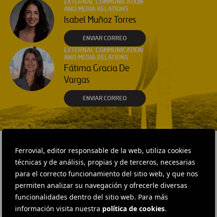
EXTERNAL COMMUNICATION
AND MEDIA RELATIONS
Isabel Muñoz Torres
ENVIAR CORREO
EXTERNAL COMMUNICATION
AND MEDIA RELATIONS
Fátima Gracia De
Vargas
ENVIAR CORREO
Ferrovial, editor responsable de la web, utiliza cookies
técnicas y de análisis, propias y de terceros, necesarias
RELACIONADOS
para el correcto funcionamiento del sitio web, y que nos
permiten analizar su navegación y ofrecerle diversas
funcionalidades dentro del sitio web. Para más
información visita nuestra
política de cookies
.