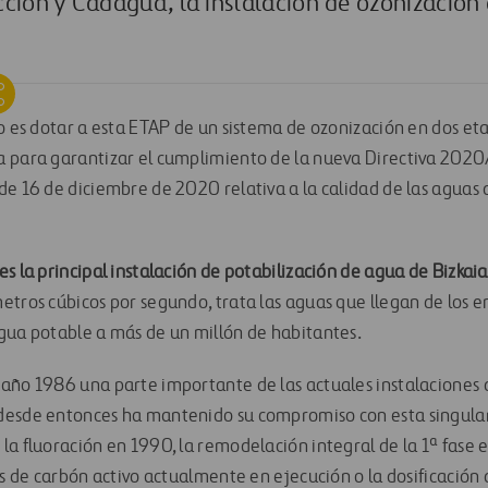
cción y Cadagua, la instalación de ozonización
to es dotar a esta ETAP de un sistema de ozonización en dos et
a para garantizar el cumplimiento de la nueva Directiva 202
de 16 de diciembre de 2020 relativa a la calidad de las aguas
s la principal instalación de potabilización de agua de Bizkaia
etros cúbicos por segundo, trata las aguas que llegan de los 
gua potable a más de un millón de habitantes.
año 1986 una parte importante de las actuales instalaciones d
desde entonces ha mantenido su compromiso con esta singular
a fluoración en 1990, la remodelación integral de la 1ª fase e
os de carbón activo actualmente en ejecución o la dosificación