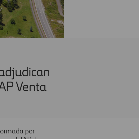
 adjudican
TAP Venta
 formada por