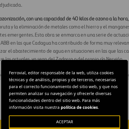
djudicada.
ozonización, con una capacidad de 40 kilos de ozono a la hora
bruta y la eliminación de metales como el hierro y el mangane
tes emergentes. Esta obra se enmarca en una serie de actuaci
CABB en las que Cadagua ha contribuido de forma muy relevan
ar el abastecimiento de agua en situaciones en las que las car
e las actuales, ya sean del Zadorra o del propio río Nervión.
Ferrovial, editor responsable de la web, utiliza cookies
iones
#
Agua
#
Calidad
#
Contratos
#
España
#
País Vas
técnicas y de análisis, propias y de terceros, necesarias
para el correcto funcionamiento del sitio web, y que nos
permiten analizar su navegación y ofrecerle diversas
funcionalidades dentro del sitio web. Para más
información visita nuestra
política de cookies
.
ACEPTAR