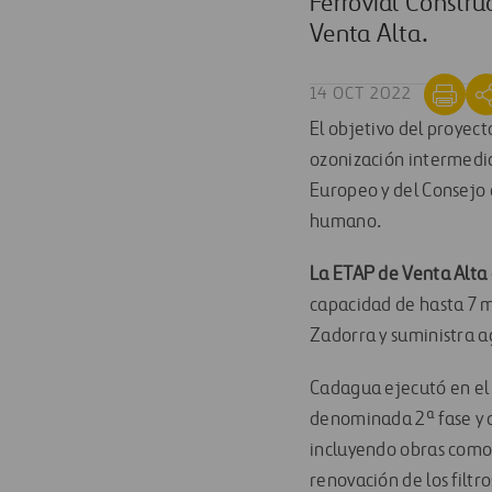
Ferrovial Constru
Venta Alta.
14 OCT 2022
El objetivo del proyec
ozonización intermedi
Europeo y del Consejo 
humano.
La ETAP de Venta Alta e
capacidad de hasta 7 m
Zadorra y suministra a
Cadagua ejecutó en el 
denominada 2ª fase y 
incluyendo obras como l
renovación de los filtr