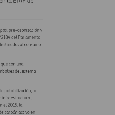
 en la ETAP de
apas: pre-ozonización y
0/2184 del Parlamento
 destinadas al consumo
que con una
embalses del sistema
e potabilización, la
 infraestructura,
n el 2015, la
 de carbón activo en