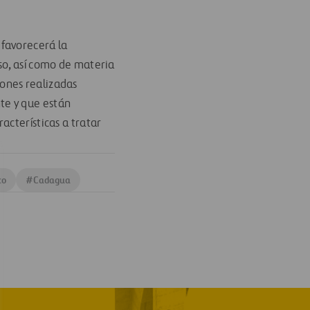
, favorecerá la
so, así como de materia
ones realizadas
te y que están
acterísticas a tratar
co
#
Cadagua