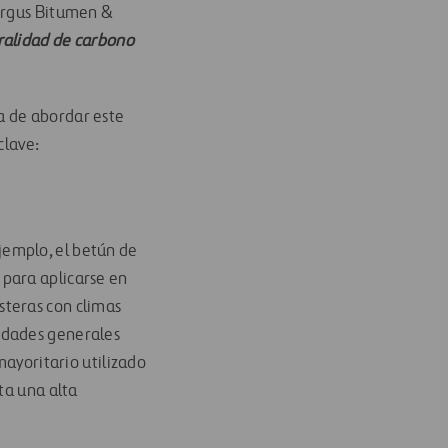
Argus Bitumen &
tralidad de carbono
a de abordar este
clave:
jemplo, el betún de
o para aplicarse en
steras con climas
edades generales
mayoritario utilizado
ta una alta