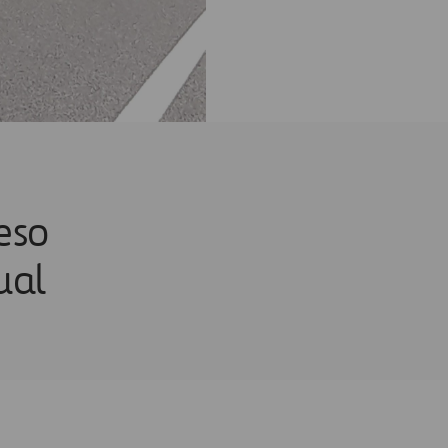
eso
ual