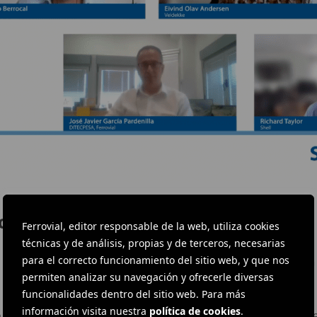
a del reciclado
Ferrovial, editor responsable de la web, utiliza cookies
técnicas y de análisis, propias y de terceros, necesarias
para el correcto funcionamiento del sitio web, y que nos
ne una gran capacidad de reciclaje, de tal manera que un betún
permiten analizar su navegación y ofrecerle diversas
funcionalidades dentro del sitio web. Para más
información visita nuestra
política de cookies
.
e la A-66 entre León y Benavente, que Ferrovial Construcción 