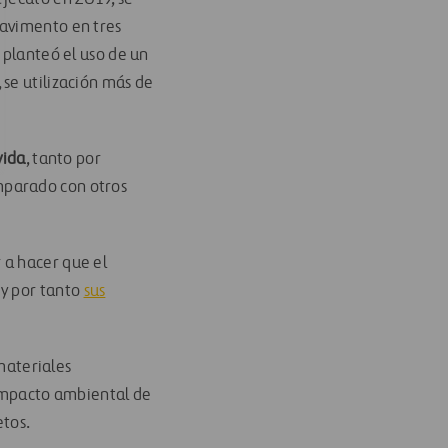
pavimento en tres
 planteó el uso de un
se utilización más de
vida
, tanto por
mparado con otros
 a hacer que el
 y por tanto
sus
 materiales
 impacto ambiental de
etos.