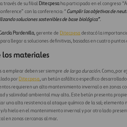
 través de su filial
Ditecpesa
ha participado en el congreso “
Conference” con la conferencia: “
Cumplir los objetivos de neu
lizando soluciones sostenibles de base biológica”
.
García Pardenilla
, gerente de
Ditecpesa
destacó la importanci
ara llegar a soluciones definitivas, basadas en cuatro puntos 
 los materiales
os a emplear deben ser siempre
de larga duración
. Como, por e
llado por
Ditecpesa
, un betún asfáltico específico desarrollad
ntos requieren un alto mantenimiento invernal o en zonas co
ad y salinidad ambiental muy alta. Este betún presenta propi
lar una alta resistencia al ataque químico de la sal; elemento 
 y/o hielo en el mantenimiento invernal y por otro lado presen
al en zonas cercanas al mar.