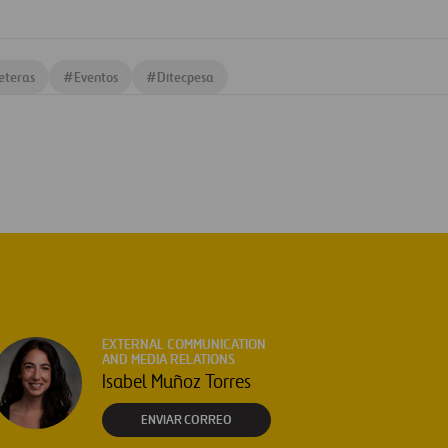
eteras
#
Eventos
#
Ditecpesa
EXTERNAL COMMUNICATION
AND MEDIA RELATIONS
Isabel Muñoz Torres
ENVIAR CORREO