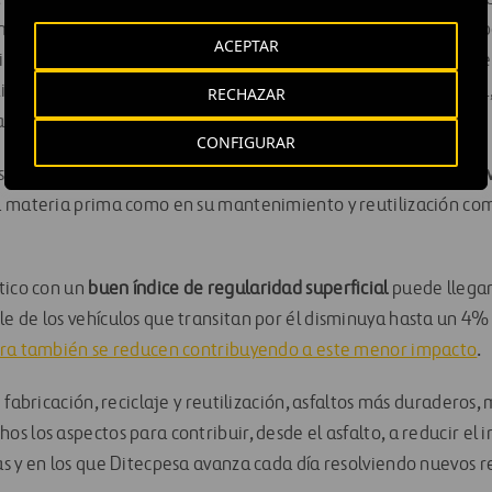
merado reciclado. El proyecto contemplaba la reposición del 
ACEPTAR
cinco centímetros de espesor y fue en la primera capa donde se
izado procedente del fresado del pavimento antiguo. En total, 
RECHAZAR
a mezcla con 25% de material reutilizado.
CONFIGURAR
es de pavimento asfáltico son los
más sostenibles en su ciclo de 
u materia prima como en su mantenimiento y reutilización co
tico con un
buen índice de regularidad superficial
puede llegar
 de los vehículos que transitan por él disminuya hasta un 4%
era también se reducen contribuyendo a este menor impacto
.
 fabricación, reciclaje y reutilización, asfaltos más duraderos,
s los aspectos para contribuir, desde el asfalto, a reducir el
s y en los que Ditecpesa avanza cada día resolviendo nuevos r