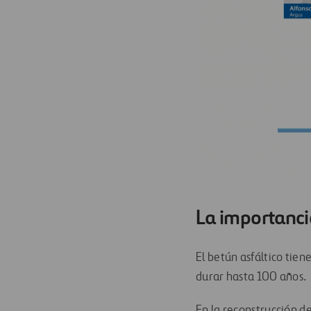
La importanci
El betún asfáltico tie
durar hasta 100 años.
En la reconstrucción d