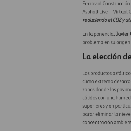
Ferrovial Construcción a
Asphalt Live – Virtual 
reduciendo el CO2 y uti
En la ponencia,
Javier 
problema en su origen p
La elección de
Los productos asfáltic
clima extremo desarro
zonas donde los pavime
cálidos con una humed
superiores y en particu
parar eliminar la nieve
concentración ambient