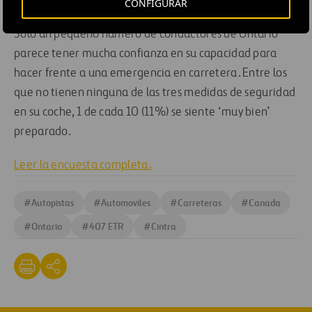
son más propensos a sentirse preparados que los demás.
CONFIGURAR
Solo un pequeño número de conductores de Ontario
parece tener mucha confianza en su capacidad para
hacer frente a una emergencia en carretera. Entre los
que no tienen ninguna de las tres medidas de seguridad
en su coche, 1 de cada 10 (11%) se siente ‘muy bien’
preparado.
Leer la encuesta completa.
#
Autopistas
#
Automoviles
#
Carreteras
#
Canada
#
Ontario
#
407 ETR
#
Cintra