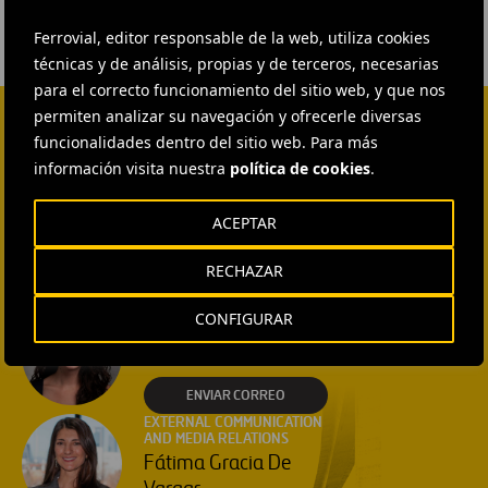
Ferrovial, editor responsable de la web, utiliza cookies
técnicas y de análisis, propias y de terceros, necesarias
para el correcto funcionamiento del sitio web, y que nos
permiten analizar su navegación y ofrecerle diversas
funcionalidades dentro del sitio web. Para más
CONTACTA CON NOSOTROS
información visita nuestra
política de cookies
.
HEAD OF EXTERNAL
COMMUNICATION AND
INSTITUTIONAL RELATIONS
ACEPTAR
Ana García Ruiz
RECHAZAR
ENVIAR CORREO
EXTERNAL COMMUNICATION
CONFIGURAR
AND MEDIA RELATIONS
Isabel Muñoz Torres
ENVIAR CORREO
EXTERNAL COMMUNICATION
AND MEDIA RELATIONS
Fátima Gracia De