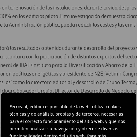
o en la renovación de las instalaciones, durante la vida del pr
30% en los edificios piloto. Esta investigación demuestra cla
 la Administración pública pueda reducir los costes y las emis
rá los resultados obtenidos durante desarrollo del proyecto y 
a-, contará con la participación de distintos expertos del sect
neral de IDAE (Instituto para la Diversificación y Ahorro de la E
esor en políticas energéticas y presidente de N2E; Velimir Con
s; así como la directora editorial y desarrollo de Grupo Tecma,
ticipará Salvador Urquía, Director de Desarrollo de Negocio de 
 como Coordinador del proyecto TEDS4BEE.
Ferrovial, editor responsable de la web, utiliza cookies
técnicas y de análisis, propias y de terceros, necesarias
para el correcto funcionamiento del sitio web, y que nos
conferencia formaliza tu
inscripción
.
Aforo limitado.
permiten analizar su navegación y ofrecerle diversas
funcionalidades dentro del sitio web. Para más