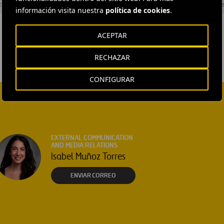
cia energética
#
Energia
#
Innovación
#
Instalaciones
#
Proye
información visita nuestra
política de cookies
.
ACEPTAR
RECHAZAR
CONFIGURAR
EXTERNAL COMMUNICATION
AND MEDIA RELATIONS
Isabel Muñoz Torres
ENVIAR CORREO