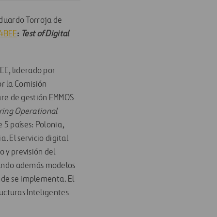
 Eduardo Torroja de
4BEE
:
Test of Digital
EE, liderado por
or la Comisión
are de gestión EMMOS
ing Operational
e 5 países: Polonia,
. El servicio digital
y previsión del
nando además modelos
onde se implementa. El
ucturas Inteligentes