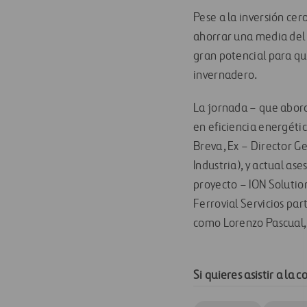
Pese a la inversión cer
ahorrar una media del 
gran potencial para que
invernadero.
La jornada – que aborda
en eficiencia energétic
Breva, Ex – Director Ge
Industria), y actual as
proyecto – ION Solution
Ferrovial Servicios par
como Lorenzo Pascual,
Si quieres asistir a la 