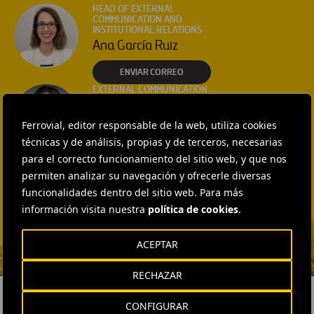
HEAD OF EXTERNAL
COMMUNICATION AND
INSTITUTIONAL RELATIONS
Ana García Ruiz
ENVIAR CORREO
EXTERNAL COMMUNICATION
AND MEDIA RELATIONS
Isabel Muñoz Torres
Ferrovial, editor responsable de la web, utiliza cookies
técnicas y de análisis, propias y de terceros, necesarias
ENVIAR CORREO
para el correcto funcionamiento del sitio web, y que nos
EXTERNAL COMMUNICATION
AND MEDIA RELATIONS
permiten analizar su navegación y ofrecerle diversas
Fátima Gracia De
funcionalidades dentro del sitio web. Para más
Vargas
información visita nuestra
política de cookies
.
ENVIAR CORREO
ACEPTAR
RECHAZAR
CONFIGURAR