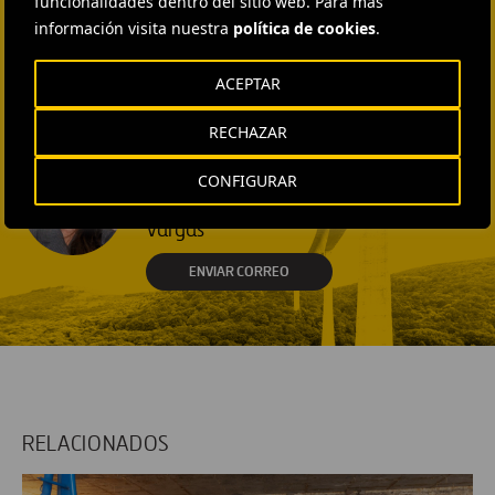
funcionalidades dentro del sitio web. Para más
ENVIAR CORREO
información visita nuestra
política de cookies
.
EXTERNAL COMMUNICATION
AND MEDIA RELATIONS
ACEPTAR
Isabel Muñoz Torres
RECHAZAR
ENVIAR CORREO
EXTERNAL COMMUNICATION
AND MEDIA RELATIONS
CONFIGURAR
Fátima Gracia De
Vargas
ENVIAR CORREO
RELACIONADOS