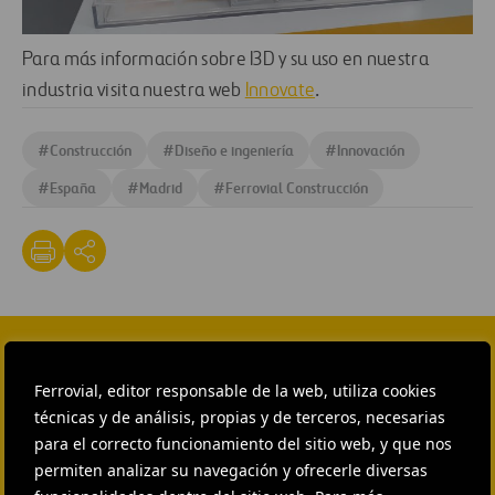
Para más información sobre I3D y su uso en nuestra
industria visita nuestra web
Innovate
.
#
Construcción
#
Diseño e ingeniería
#
Innovación
#
España
#
Madrid
#
Ferrovial Construcción
CONTACTA CON NOSOTROS
Ferrovial, editor responsable de la web, utiliza cookies
técnicas y de análisis, propias y de terceros, necesarias
HEAD OF EXTERNAL
COMMUNICATION AND
para el correcto funcionamiento del sitio web, y que nos
INSTITUTIONAL RELATIONS
permiten analizar su navegación y ofrecerle diversas
Ana García Ruiz