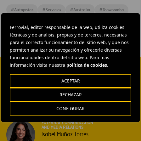
image
#
Autopistas
#
Servicios
#
Australia
#
Toowoomba
#
Ferrovial
Ferrovial, editor responsable de la web, utiliza cookies
técnicas y de análisis, propias y de terceros, necesarias
para el correcto funcionamiento del sitio web, y que nos
permiten analizar su navegación y ofrecerle diversas
funcionalidades dentro del sitio web. Para más
información visita nuestra
política de cookies
.
CONTACTA CON NOSOTROS
ACEPTAR
HEAD OF EXTERNAL
COMMUNICATION AND
RECHAZAR
INSTITUTIONAL RELATIONS
Ana García Ruiz
CONFIGURAR
ENVIAR CORREO
EXTERNAL COMMUNICATION
AND MEDIA RELATIONS
Isabel Muñoz Torres