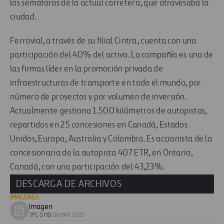
los semáforos de la actual carretera, que atravesaba la
ciudad.
Ferrovial, a través de su filial Cintra, cuenta con una
participación del 40% del activo. La compañía es una de
las firmas líder en la promoción privada de
infraestructuras de transporte en todo el mundo, por
número de proyectos y por volumen de inversión.
Actualmente gestiona 1.500 kilómetros de autopistas,
repartidos en 25 concesiones en Canadá, Estados
Unidos, Europa, Australia y Colombia. Es accionista de la
concesionaria de la autopista 407 ETR, en Ontario,
Canadá, con una participación del 43,23%.
DESCARGA DE ARCHIVOS
IMÁGENES
Imagen
Download
JPG 0 MB
|
06 MAR 2020