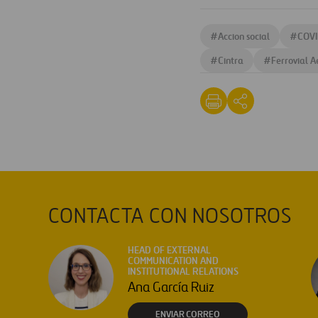
#
Accion social
#
COV
#
Cintra
#
Ferrovial A
CONTACTA CON NOSOTROS
HEAD OF EXTERNAL
COMMUNICATION AND
INSTITUTIONAL RELATIONS
Ana García Ruiz
ENVIAR CORREO