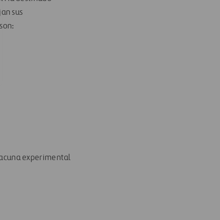
jan sus
 son
:
vacuna experimental