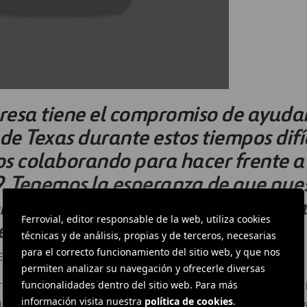
esa tiene el compromiso de ayudar
e Texas durante estos tiempos difíc
s colaborando para hacer frente a
. Tenemos la esperanza de que nue
roporcione una ayuda significativa
Ferrovial, editor responsable de la web, utiliza cookies
ecesitan en estos momentos.
técnicas y de análisis, propias y de terceros, necesarias
para el correcto funcionamiento del sitio web, y que nos
 ESTADOS UNIDOS
permiten analizar su navegación y ofrecerle diversas
funcionalidades dentro del sitio web. Para más
rovial
ha donado alrededor de
1
,
2
millones de dólares a inicia
información visita nuestra
política de cookies
.
tigación médica
,
bancos de alimentos y fun
daciones educativa