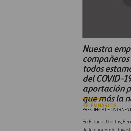
Nuestra empr
compañeros d
todos estamo
del COVID-19
aportación p
que más la n
BELÉN MARCOS
PRESIDENTA DE CINTRA EN
En Estados Unidos
, Fer
de la pandemia
,
inves