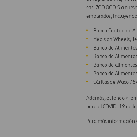
casi
700
.
000
$
a nueve
empleados
,
incluyendo
Banco Central de A
Meals on Wheels
,
Te
Banco de Alimentos
Banco de Alimentos
Banco de alimentos
Banco de Alimentos
Cáritas de Waco
/
5
Además
,
el fondo «Fer
para el COVID
–
19
de l
Para más información s