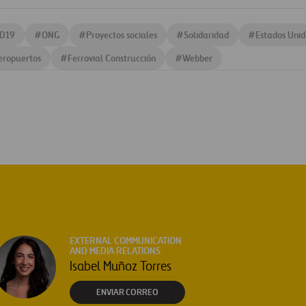
ID19
#
ONG
#
Proyectos sociales
#
Solidaridad
#
Estados Unid
eropuertos
#
Ferrovial Construcción
#
Webber
EXTERNAL COMMUNICATION
AND MEDIA RELATIONS
Isabel Muñoz Torres
ENVIAR CORREO