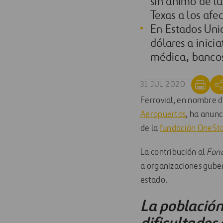
sin ánimo de lu
Texas a los af
En Estados Uni
dólares a inici
médica
,
bancos
31 JUL 2020
Ferrovial
,
en nombre de
Aeropuertos
,
ha anunc
de la
fundación OneSt
La contribución al
Fond
a
organizaciones guber
estado
.
La población
dificultades