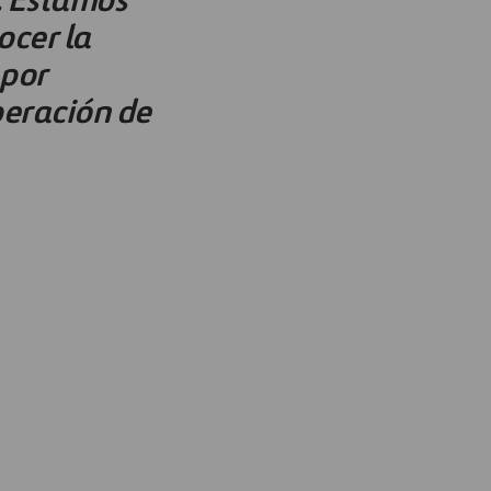
ocer la
 por
peración de