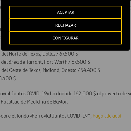
 entidades de siete ciudades de Texas en las que viven y traba
ACEPTAR
 Austin
,
la ciudad donde tiene su sede
.
Las entidades de Texas
RECHAZAR
limentos de Texas
,
A
ustin
/
67
.
500
$
xas Central
,
Austin
/
54
.
400
CONFIGURAR
$
 de Houston
,
Houston
/
67
.
500
$
 del Norte de Texas
,
Dallas
/
67
.
500
$
 del área de Tarrant
,
Fort Worth
/
67
.
500
$
 d
el Oeste de Texas
,
Midland
,
Odessa
/
54
.
400
$
4
.
400
$
rovial Juntos COVID-19» ha donado
162
.
000
$
al proyecto de 
a Facultad de Medicina de Baylor
.
obre el fo
ndo «F
errovial Juntos COVID-19″
,
haga clic aquí.