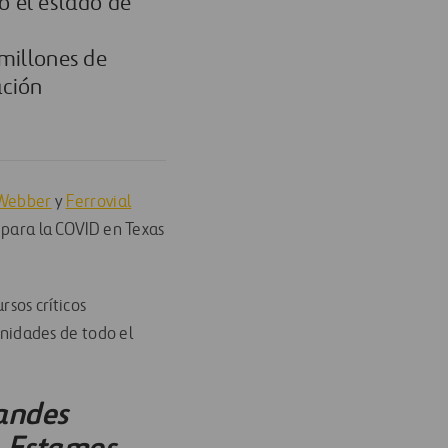
o el estado
de
millones de
ación
Webber
y
Ferrovial
para la COVID en Texas
sos críticos
nidades de todo el
randes
. Estamos