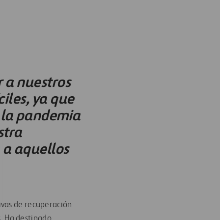
 a nuestros
iles, ya que
 la pandemia
stra
 a aquellos
tivas de recuperación
s
.
Ha destinado