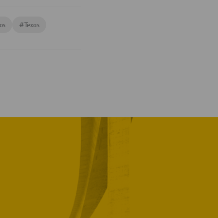
os
#
Texas