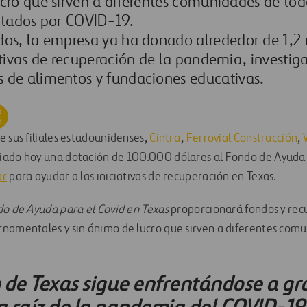
cro que sirven a diferentes comunidades de tod
ectados por COVID-19.
dos
,
la empresa ya ha donado alrededor de
1
,
2
ativas de recuperación de la pandemia
,
investig
 de alimentos y fun
daciones educativas.
 sus filiales estadounidenses
,
Cintra
,
Ferrovial Construcción
,
iado hoy una dotación de
100
.
000 dólares
al Fondo de Ayuda 
ar
para ayudar a las iniciativas de recuperación en Texas
.
o de Ayuda para el Covid en Texas
proporcionará fondos y recur
namentales y sin ánimo de lucro que sirven a diferentes comu
 de Texas sigue enfrentándose a g
 a raíz de la pandemia del COVID-19