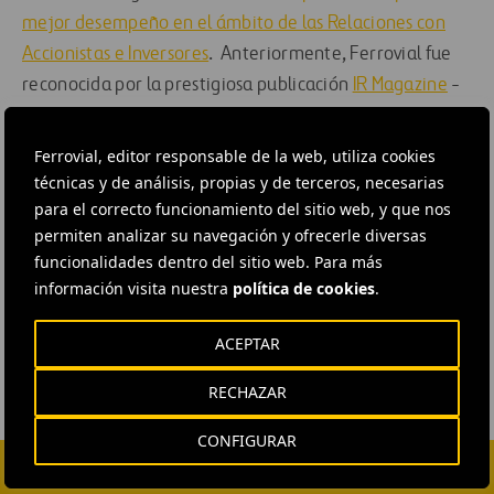
mejor desempeño en el ámbito de las Relaciones con
Accionistas e Inversores
. Anteriormente, Ferrovial fue
reconocida por la prestigiosa publicación
IR Magazine
-
Investor Relations Magazine, como mejor compañía en
Relación con Inversores en el sector de la
Ferrovial, editor responsable de la web, utiliza cookies
infraestructuras de transporte a nivel europeo.
técnicas y de análisis, propias y de terceros, necesarias
para el correcto funcionamiento del sitio web, y que nos
permiten analizar su navegación y ofrecerle diversas
#
Accionistas e inversores
#
Corporativo
funcionalidades dentro del sitio web. Para más
#
Cultura empresarial
#
Personas y equipo
#
Premios
información visita nuestra
política de cookies
.
#
Recursos humanos
ACEPTAR
RECHAZAR
CONFIGURAR