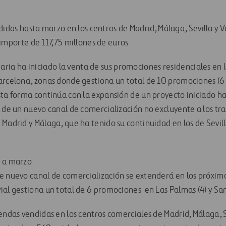
didas hasta marzo en los centros de Madrid, Málaga, Sevilla y 
importe de 117,75 millones de euros
iaria ha iniciado la venta de sus promociones residenciales en l
arcelona, zonas donde gestiona un total de 10 promociones (6
sta forma continúa con la expansión de un proyecto iniciado h
 de un nuevo canal de comercialización no excluyente a los trad
Madrid y Málaga, que ha tenido su continuidad en los de Sevilla
s a marzo
e nuevo canal de comercialización se extenderá en los próximos
ial gestiona un total de 6 promociones en Las Palmas (4) y Sant
endas vendidas en los centros comerciales de Madrid, Málaga, Se