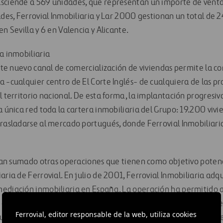
sciende a 569 unidades, que representan un importe de ventas
ades, Ferrovial Inmobiliaria y Lar 2000 gestionan un total de 
en Sevilla y 6 en Valencia y Alicante.
a inmobiliaria
 este nuevo canal de comercialización de viviendas permite la 
a -cualquier centro de El Corte Inglés- de cualquiera de las 
l territorio nacional. De esta forma, la implantación progresiv
a única red toda la cartera inmobiliaria del Grupo: 19.200 vivi
trasladarse al mercado portugués, donde Ferrovial Inmobiliar
e han sumado otras operaciones que tienen como objetivo poten
aria de Ferrovial. En julio de 2001, Ferrovial Inmobiliaria adqu
ediación inmobiliaria en España. La operación ha permitido a
la gama de sus productos y servicios hacia las actividades de in
Ferrovial, editor responsable de la web, utiliza cookies
ua, minipromociones, alquiler de viviendas y administración de