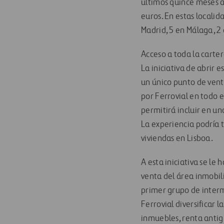
últimos quince meses a
euros. En estas localid
Madrid, 5 en Málaga, 2 
Acceso a toda la carter
La iniciativa de abrir
un único punto de vent
por Ferrovial en todo e
permitirá incluir en un
La experiencia podría 
viviendas en Lisboa.
A esta iniciativa se l
venta del área inmobili
primer grupo de interm
Ferrovial diversificar 
inmuebles, renta antig