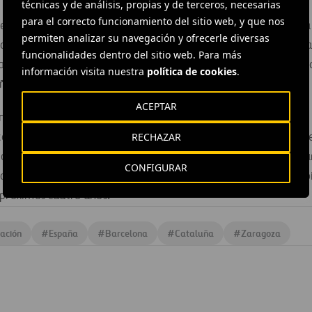
técnicas y de análisis, propias y de terceros, necesarias
para el correcto funcionamiento del sitio web, y que nos
entro de esta estrategia ha consistido en la puesta en marcha 
permiten analizar su navegación y ofrecerle diversas
oferta la totalidad de la cartera residencial del área inmobilia
funcionalidades dentro del sitio web. Para más
Madrid y tendrá continuidad en Barcelona, Las Palmas y Valenc
información visita nuestra
política de cookies
.
ñolas.
ACEPTAR
n los próximos cuatro año
RECHAZAR
ca de cada una de estas herramientas -nuevas delegaciones de
ión del proyecto con El Corte Inglés a nuevos centros, la apert
CONFIGURAR
os de Oficinas Multicasa- permitirá alcanzar a Ferrovial Inmob
 próximos cuatro años.
cación
#
España
#
Barcelona
#
Cataluña
#
Zaragoza