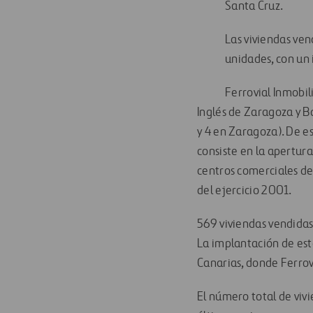
Santa Cruz.
Las viviendas ven
unidades, con un 
Ferrovial Inmobil
Inglés de Zaragoza y B
y 4 en Zaragoza). De e
consiste en la apertura
centros comerciales de 
del ejercicio 2001.
569 viviendas vendida
La implantación de est
Canarias, donde Ferrov
El número total de vivi