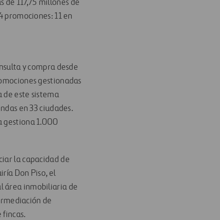
 de 117,75 millones de
24 promociones: 11 en
consulta y compra desde
promociones gestionadas
a de este sistema
endas en 33 ciudades.
ia gestiona 1.000
ciar la capacidad de
iría Don Piso, el
l área inmobiliaria de
termediación de
 fincas.