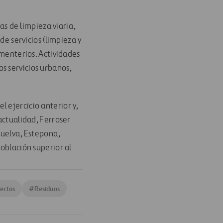
as de limpieza viaria,
de servicios (limpieza y
ementerios. Actividades
s servicios urbanos,
 ejercicio anterior y,
actualidad, Ferroser
Huelva, Estepona,
población superior al
ectos
#
Residuos