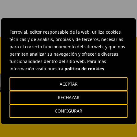
Ferrovial, editor responsable de la web, utiliza cookies
técnicas y de análisis, propias y de terceros, necesarias
para el correcto funcionamiento del sitio web, y que nos
permiten analizar su navegación y ofrecerle diversas
funcionalidades dentro del sitio web. Para más
información visita nuestra
política de cookies
.
EXTERNAL COMMUNICATION
AND MEDIA RELATIONS
Isabel Muñoz Torres
ACEPTAR
ENVIAR CORREO
RECHAZAR
CONFIGURAR