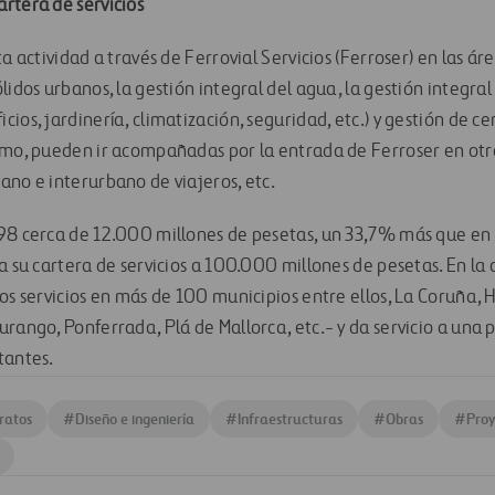
rtera de servicios
a actividad a través de Ferrovial Servicios (Ferroser) en las áre
lidos urbanos, la gestión integral del agua, la gestión integral 
ios, jardinería, climatización, seguridad, etc.) y gestión de c
imo, pueden ir acompañadas por la entrada de Ferroser en otro
ano e interurbano de viajeros, etc.
98 cerca de 12.000 millones de pesetas, un 33,7% más que en el
a su cartera de servicios a 100.000 millones de pesetas. En la 
os servicios en más de 100 municipios entre ellos, La Coruña, 
rango, Ponferrada, Plá de Mallorca, etc.- y da servicio a una 
tantes.
ratos
#
Diseño e ingeniería
#
Infraestructuras
#
Obras
#
Proy