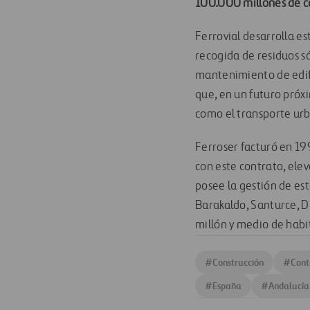
100.000 millones de ca
Ferrovial desarrolla est
recogida de residuos só
mantenimiento de edific
que, en un futuro próx
como el transporte urb
Ferroser facturó en 19
con este contrato, elev
posee la gestión de est
Barakaldo, Santurce, Du
millón y medio de habi
#
Construcción
#
Cont
#
España
#
Andalucía