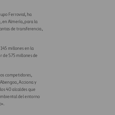
rupo Ferrovial, ha
 en Almería, para la
lantas de transferencia,
.145 millones en la
or de 575 millones de
pos competidores,
 Abengoa, Acciona y
los 40 alcaldes que
 ambiental del entorno
o».