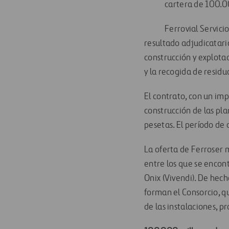
cartera de 100.0
Ferrovial Servici
resultado adjudicatari
construcción y explotac
y la recogida de residu
El contrato, con un imp
construcción de las pla
pesetas. El período de
La oferta de Ferroser 
entre los que se enco
Onix (Vivendi). De hec
forman el Consorcio, q
de las instalaciones, p