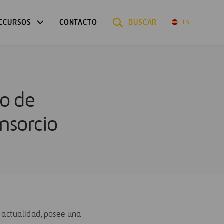
ECURSOS
CONTACTO
BUSCAR
ES
to de
nsorcio
a actualidad, posee una