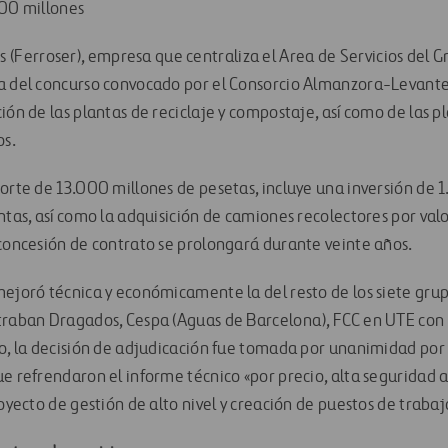
00 millones
os (Ferroser), empresa que centraliza el Area de Servicios del G
a del concurso convocado por el Consorcio Almanzora-Levante,
ión de las plantas de reciclaje y compostaje, así como de las p
os.
orte de 13.000 millones de pesetas, incluye una inversión de 1
ntas, así como la adquisición de camiones recolectores por val
 concesión de contrato se prolongará durante veinte años.
mejoró técnica y económicamente la del resto de los siete gru
ntraban Dragados, Cespa (Aguas de Barcelona), FCC en UTE con
ho, la decisión de adjudicación fue tomada por unanimidad por 
ue refrendaron el informe técnico «por precio, alta seguridad
royecto de gestión de alto nivel y creación de puestos de trabaj