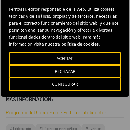
Principal foro sobre edificios
Ferrovial, editor responsable de la web, utiliza cookies
inteligentes
técnicas y de análisis, propias y de terceros, necesarias
para el correcto funcionamiento del sitio web, y que nos
El Congreso Edificios Inteligentes es el principal foro
permiten analizar su navegación y ofrecerle diversas
funcionalidades dentro del sitio web. Para más
profesional en España que aborda el concepto del
información visita nuestra
política de cookies
.
Edificio Inteligente desde un punto de vista integral y
multidisciplinar para acelerar y aumentar la inclusión
ACEPTAR
de las mejores soluciones y sistemas tecnológicos
posibles en la edificación, con el objetivo de conseguir
RECHAZAR
edificios más eficientes, seguros, funcionales y
CONFIGURAR
accesibles.
MÁS INFORMACIÓN:
Programa del Congreso de Edificios Inteligentes.
#
Edificación
#
Eficiencia energética
#
Eventos