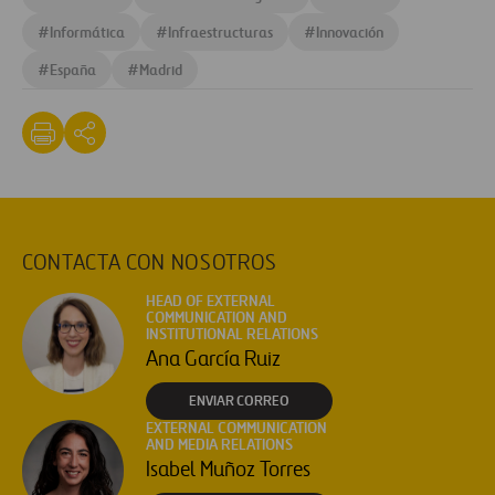
#
Informática
#
Infraestructuras
#
Innovación
#
España
#
Madrid
CONTACTA CON NOSOTROS
HEAD OF EXTERNAL
COMMUNICATION AND
INSTITUTIONAL RELATIONS
Ana García Ruiz
ENVIAR CORREO
EXTERNAL COMMUNICATION
AND MEDIA RELATIONS
Isabel Muñoz Torres