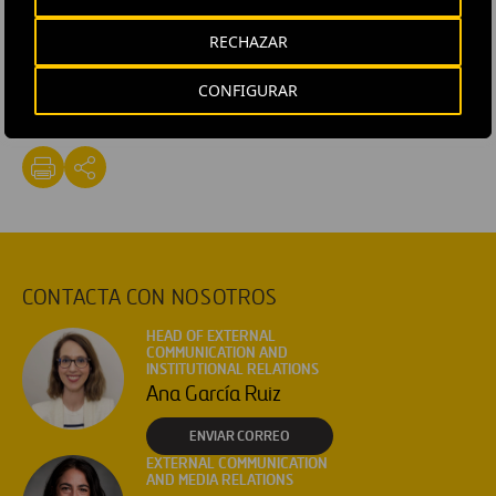
Oporto).
RECHAZAR
#
Contratos
#
Gestión
#
Infraestructuras
CONFIGURAR
#
Mantenimiento
#
Residuos
#
Portugal
CONTACTA CON NOSOTROS
HEAD OF EXTERNAL
COMMUNICATION AND
INSTITUTIONAL RELATIONS
Ana García Ruiz
ENVIAR CORREO
EXTERNAL COMMUNICATION
AND MEDIA RELATIONS