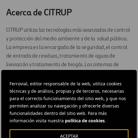
Acerca de CITRUP
CITRUP utiliza las tecnologías más avanzadas de control
y protección del medio ambiente y de la salud pública.
La empresa es la encargada de la seguridad, el control
de entrada de residuos, tratamiento de aguas de
lixiviación y tratamiento de biogás. Los sistemas de
seguridad incorporados en este vertedero ponen esta
infraestructura al nivel de las mejores de Europa.
Ferrovial, editor responsable de la web, utiliza cookies
técnicas y de análisis, propias y de terceros, necesarias
CITRUP resulta de un consorcio entre Resin, France
para el correcto funcionamiento del sitio web, y que nos
Dechets, Engil y Serurb para el diseño, construcción y
permiten analizar su navegación y ofrecerle diversas
funcionalidades dentro del sitio web. Para más
exploración de un vertedero unido a la central de
información visita nuestra
política de cookies
.
valorización de residuos del LIPOR (Servicio
Intermunicipal de Gestión de Residuos del Grand
ACEPTAR