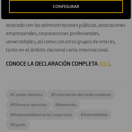
necesarios; influir en la creación de un entorno
CONFIGURAR
favorable para el desarrollo de dicho modelo, y servir
como un interlocutor relevante del sector empresarial
asociado con las administraciones públicas, asociaciones
empresariales, corporaciones profesionales,
universidades, así como con otros grupos de interés,
tanto en el ámbito nacional como internacional.
CONOCE LA DECLARACIÓN COMPLETA
.
AQUÍ
#
Cambio climático
#
Conservación del medio ambiente
#
Eficiencia operativa
#
Innovación
#
Responsabilidad social corporativa
#
Sostenibilidad
#
España