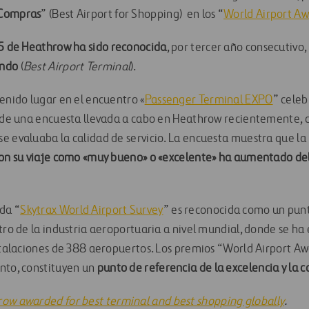
 Compras
” (Best Airport for Shopping) en los “
World Airport A
5 de Heathrow ha sido reconocida
, por tercer año consecutivo
undo
(
Best Airport Terminal
).
tenido lugar en el encuentro «
Passenger Terminal EXPO
” cele
s de una encuesta llevada a cabo en Heathrow recientemente, 
e evaluaba la calidad de servicio. La encuesta muestra que la
ron su viaje como «muy bueno» o «excelente» ha aumentado del
da “
Skytrax World Airport Survey
” es reconocida como un punt
tro de la industria aeroportuaria a nivel mundial, donde se ha 
nstalaciones de 388 aeropuertos. Los premios “World Airport Aw
nto, constituyen un
punto de referencia de la excelencia y la 
ow awarded for best terminal and best shopping globally
.