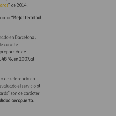
wards
” de 2014.
, como
“Mejor terminal
brado en Barcelona,
de carácter
 proporción de
 48 %, en 2007, al
o de referencia en
evaluado el servicio al
ards” son de carácter
calidad aeropuerto
.