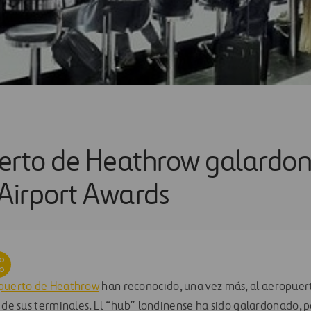
erto de Heathrow galardo
 Airport Awards
puerto de Heathrow
han reconocido, una vez más, al aeropuert
y de sus terminales. El “hub” londinense ha sido galardonado, 