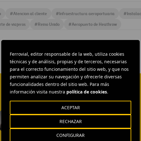
o
#
Atencion al cliente
#
Infraestructura aeroportuaria
#
Instala
rte de viajeros
#
Reino Unido
#
Aeropuerto de Heathrow
Ferrovial, editor responsable de la web, utiliza cookies
técnicas y de análisis, propias y de terceros, necesarias
para el correcto funcionamiento del sitio web, y que nos
permiten analizar su navegación y ofrecerle diversas
funcionalidades dentro del sitio web. Para más
información visita nuestra
política de cookies
.
ACEPTAR
EXTERNAL COMMUNICATION
AND MEDIA RELATIONS
Isabel Muñoz Torres
RECHAZAR
ENVIAR CORREO
CONFIGURAR