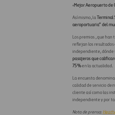
«
Mejor Aeropuerto de
Así mismo, la
Terminal 
aeroportuaria” del m
Los premios , que han 
reflejan los resultado
independiente, dónde s
pasajeros que califica
75%
en la actualidad.
La encuesta denomina
calidad de servicio den
cliente así como las i
independiente y por ta
Nota de prensa:
Heathr