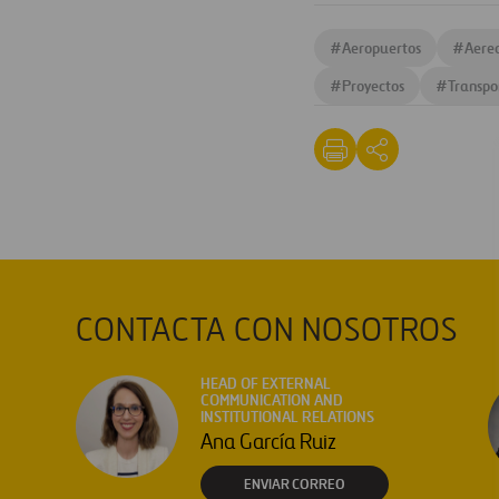
#
Aeropuertos
#
Aere
#
Proyectos
#
Transpo
CONTACTA CON NOSOTROS
HEAD OF EXTERNAL
COMMUNICATION AND
INSTITUTIONAL RELATIONS
Ana García Ruiz
ENVIAR CORREO