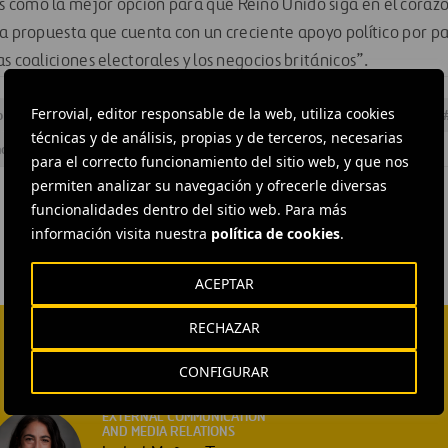
 como la mejor opción para que Reino Unido siga en el coraz
na propuesta que cuenta con un creciente apoyo político por pa
s coaliciones electorales y los negocios británicos”.
Ferrovial, editor responsable de la web, utiliza cookies
o
#
Aviones
#
Infraestructura aeroportuaria
#
Instalaciones
técnicas y de análisis, propias y de terceros, necesarias
no Unido
#
Aeropuerto de Heathrow
para el correcto funcionamiento del sitio web, y que nos
permiten analizar su navegación y ofrecerle diversas
funcionalidades dentro del sitio web. Para más
información visita nuestra
política de cookies
.
ACEPTAR
RECHAZAR
CONFIGURAR
EXTERNAL COMMUNICATION
AND MEDIA RELATIONS