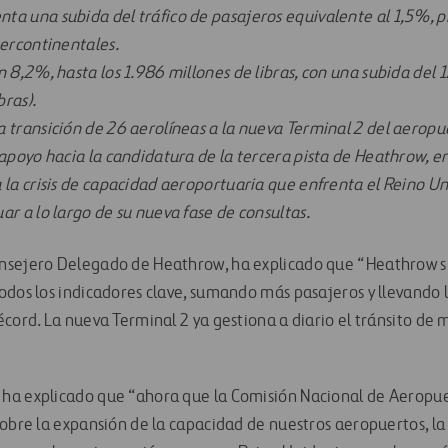
a una subida del tráfico de pasajeros equivalente al 1,5%, p
tercontinentales.
n 8,2%, hasta los 1.986 millones de libras, con una subida del
bras).
 transición de 26 aerolíneas a la nueva Terminal 2 del aeropu
 apoyo hacia la candidatura de la tercera pista de Heathrow, 
 la crisis de capacidad aeroportuaria que enfrenta el Reino Un
ar a lo largo de su nueva fase de consultas.
nsejero Delegado de Heathrow, ha explicado que “Heathrow s
dos los indicadores clave, sumando más pasajeros y llevando la
écord. La nueva Terminal 2 ya gestiona a diario el tránsito de
a explicado que “ahora que la Comisión Nacional de Aeropuer
sobre la expansión de la capacidad de nuestros aeropuertos, la 