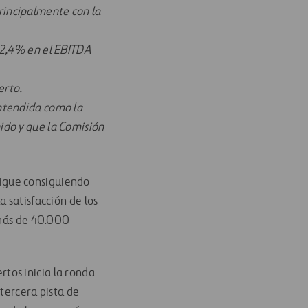
rincipalmente con la
 12,4% en el EBITDA
erto.
entendida como la
ido y que la Comisión
igue consiguiendo
 satisfacción de los
 más de 40.000
tos inicia la ronda
tercera pista de