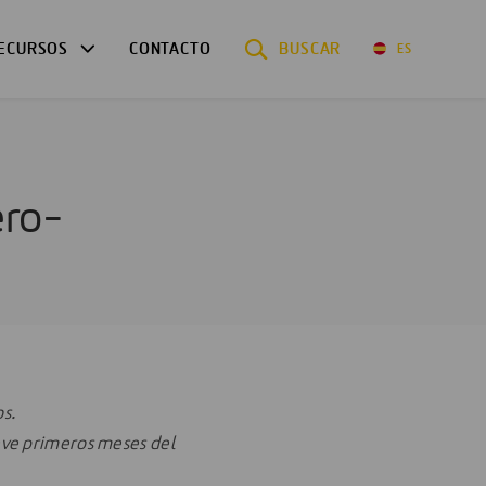
ECURSOS
CONTACTO
BUSCAR
ES
ero-
s.
ueve primeros meses del