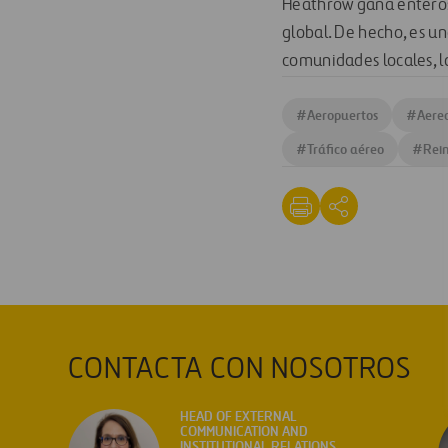
Heathrow gana enteros
global. De hecho, es u
comunidades locales, la
#
Aeropuertos
#
Aere
#
Tráfico aéreo
#
Rei
CONTACTA CON NOSOTROS
HEAD OF EXTERNAL
COMMUNICATION AND
INSTITUTIONAL RELATIONS