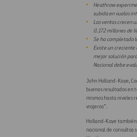
Heathrow experiment
subida en vuelos in
Las ventas crecen u
(1.172 millones de li
Se ha completado la
Existe un creciente
mejor solución para
Nacional debe evalu
John Holland-Kaye, Co
buenos resultados en to
mismos hasta niveles r
viajeros”.
Holland-Kaye también h
nacional de consultas 