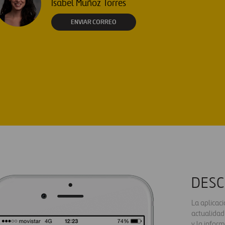
Isabel Muñoz Torres
ENVIAR CORREO
DESC
La aplicac
actualidad
y la inform