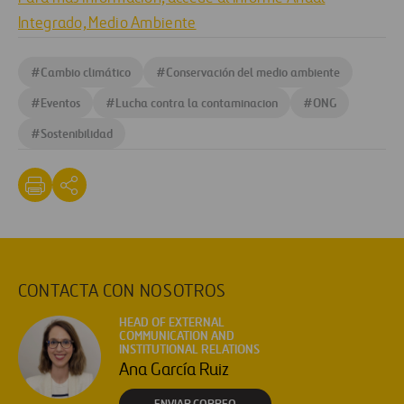
Integrado, Medio Ambiente​
#
Cambio climático
#
Conservación del medio ambiente
#
Eventos
#
Lucha contra la contaminacion
#
ONG
#
Sostenibilidad
CONTACTA CON NOSOTROS
HEAD OF EXTERNAL
COMMUNICATION AND
INSTITUTIONAL RELATIONS
Ana García Ruiz
ENVIAR CORREO