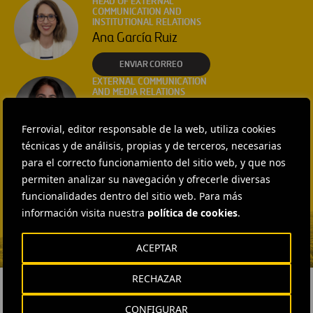
HEAD OF EXTERNAL
COMMUNICATION AND
INSTITUTIONAL RELATIONS
Ana García Ruiz
ENVIAR CORREO
EXTERNAL COMMUNICATION
AND MEDIA RELATIONS
Isabel Muñoz Torres
Ferrovial, editor responsable de la web, utiliza cookies
ENVIAR CORREO
técnicas y de análisis, propias y de terceros, necesarias
EXTERNAL COMMUNICATION
para el correcto funcionamiento del sitio web, y que nos
AND MEDIA RELATIONS
Fátima Gracia De
permiten analizar su navegación y ofrecerle diversas
Vargas
funcionalidades dentro del sitio web. Para más
información visita nuestra
política de cookies
.
ENVIAR CORREO
ACEPTAR
RECHAZAR
CONFIGURAR