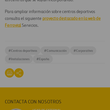
los centros que se vayan incorporando.
Para ampliar información sobre centros deportivos
consulta el siguiente
proyecto destacado en la web de
Ferrovial
Servicios.
#
Centros deportivos
#
Comunicación
#
Corporativo
#
Instalaciones
#
España
CONTACTA CON NOSOTROS