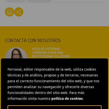
CONTACTA CON NOSOTROS
HEAD OF EXTERNAL
COMMUNICATION AND
INSTITUTIONAL RELATIONS
Ana García Ruiz
Ferrovial, editor responsable de la web, utiliza cookies
ENVIAR CORREO
técnicas y de análisis, propias y de terceros, necesarias
EXTERNAL COMMUNICATION
para el correcto funcionamiento del sitio web, y que nos
AND MEDIA RELATIONS
Isabel Muñoz Torres
permiten analizar su navegación y ofrecerle diversas
funcionalidades dentro del sitio web. Para más
ENVIAR CORREO
información visita nuestra
política de cookies
.
EXTERNAL COMMUNICATION
AND MEDIA RELATIONS