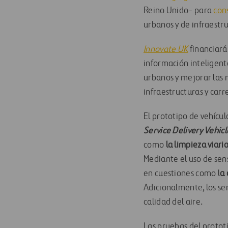
Reino Unido- para
con
urbanos y de infraestr
Innovate UK
financiará
información inteligente
urbanos y mejorar las
infraestructuras y carr
El prototipo de vehícu
Service Delivery Vehic
como
la limpieza viaria
Mediante el uso de sen
en cuestiones como l
a 
Adicionalmente, los s
calidad del aire.
Las pruebas del prototi