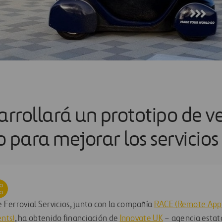
rrollará un prototipo de v
para mejorar los servicios
de Ferrovial Servicios, junto con la compañía
RACE (Remote Appl
nts)
, ha obtenido financiación de
Innovate UK
– agencia estat