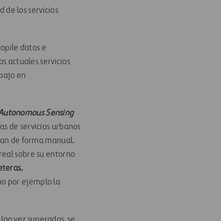
 de los servicios
opile datos e
os actuales servicios
bajo en
Autonomous Sensing
ías de servicios urbanos
llan de forma manual.
real sobre su entorno
eteras.
mo por ejemplo la
 Una vez superadas, se