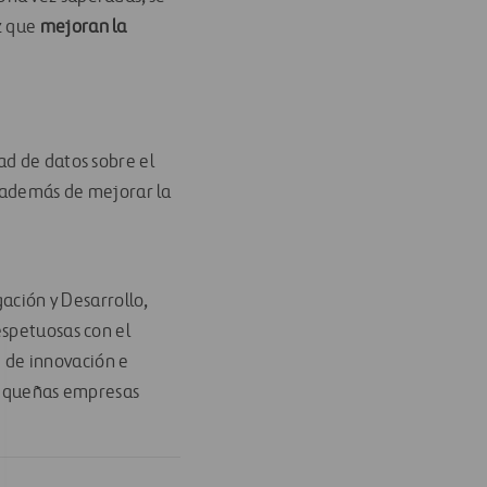
z que
mejoran la
ad de datos sobre el
, además de mejorar la
gación y Desarrollo,
espetuosas con el
 de innovación e
 pequeñas empresas