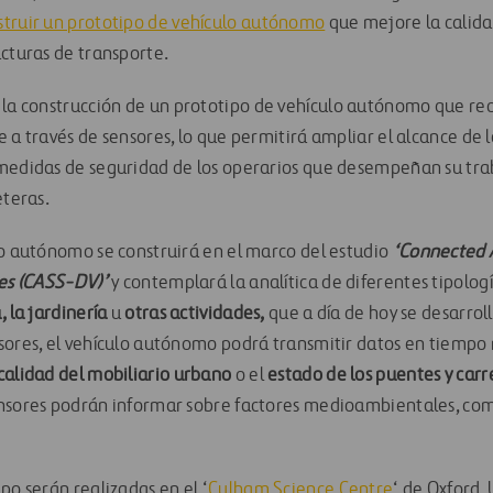
struir un prototipo de vehículo autónomo
que mejore la calidad
ucturas de transporte.
 la construcción de un prototipo de vehículo autónomo que rec
 a través de sensores, lo que permitirá ampliar el alcance de l
 medidas de seguridad de los operarios que desempeñan su tra
eteras.
lo autónomo se construirá en el marco del estudio
‘Connected 
les (CASS-DV)’
y contemplará la analítica de diferentes tipolog
, la jardinería
u
otras actividades,
que a día de hoy se desarro
sores, el vehículo autónomo podrá transmitir datos en tiempo 
calidad del mobiliario urbano
o el
estado de los puentes y carr
ensores podrán informar sobre factores medioambientales, co
po serán realizadas en el ‘
Culham Science Centre
‘ de Oxford.