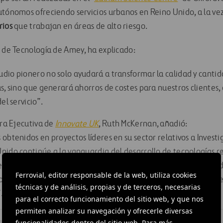
utónomos ofreciendo servicios urbanos en Reino Unido, a la ve
rios
que trabajan en áreas de alto riesgo.
r de Tecnología de Amey, ha explicado:
dio pionero no solo ayudará a transformar la calidad y cantid
as, sino que generará ahorros de costes para nuestros clientes
el servicio”.
ora Ejecutiva de
Innovate UK
, Ruth McKernan, añadió:
obtenidos en proyectos líderes en su sector relativos a Investi
nido continúe a la vanguardia del desarrollo de tecnologías r
hículos autónomos y conectados, apoyándose en su capacidad
Ferrovial, editor responsable de la web, utiliza cookies
todo el mundo, y en la significativa fortaleza de las grandes y
técnicas y de análisis, propias y de terceros, necesarias
.
para el correcto funcionamiento del sitio web, y que nos
permiten analizar su navegación y ofrecerle diversas
funcionalidades dentro del sitio web. Para más