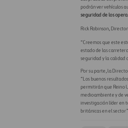
podrán ver vehículos a
seguridad de los opera
Rick Robinson, Directo
“Creemos que este estu
estado de las carreter
seguridad y la calidad d
Por su parte, la Direct
“Los buenos resultados 
permitirán que Reino U
medioambiente y de ve
investigación líder en 
británicas en el sector”