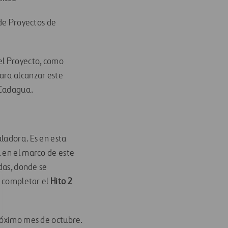
 de Proyectos de
el Proyecto, como
ara alcanzar este
 Cadagua.
aladora. Es en esta
a en el marco de este
das, donde se
e completar el
Hito 2
próximo mes de octubre.