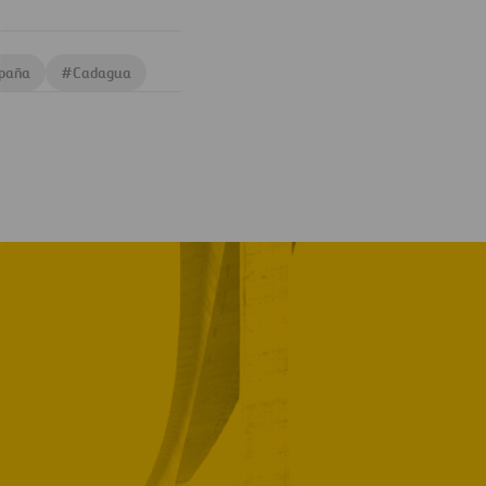
paña
#
Cadagua