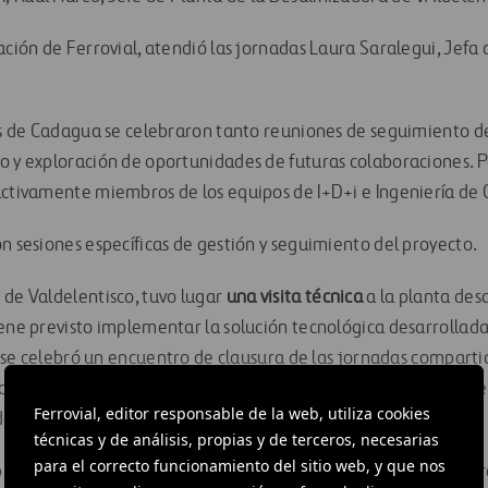
ación de Ferrovial, atendió las jornadas Laura Saralegui, Jefa
nas de Cadagua se celebraron tanto reuniones de seguimiento d
o y exploración de oportunidades de futuras colaboraciones. P
activamente miembros de los equipos de I+D+i e Ingeniería de
n sesiones específicas de gestión y seguimiento del proyecto.
 de Valdelentisco, tuvo lugar
una visita técnica
a la planta des
iene previsto implementar la solución tecnológica desarrollad
a, se celebró un encuentro de clausura de las jornadas comparti
ones a implementar en el desarrollo del proyecto, con el fin d
Ferrovial, editor responsable de la web, utiliza cookies
el proceso).
técnicas y de análisis, propias y de terceros, necesarias
para el correcto funcionamiento del sitio web, y que nos
resencial está previsto que se celebre en Boston (EE.UU.) el 