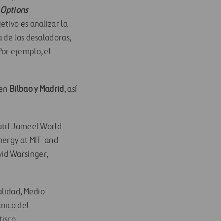
 Options
etivo es analizar la
 de las desaladoras,
or ejemplo, el
 en
Bilbao y Madrid
, así
Latif Jameel World
nergy at MIT and
id Warsinger,
Calidad, Medio
nico del
tisco