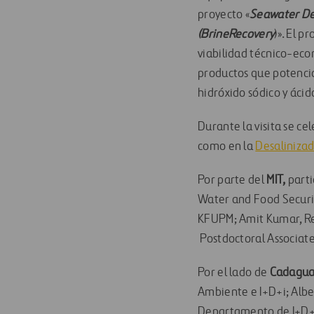
proyecto «
Seawater Des
(BrineRecovery
)». El p
viabilidad técnico-eco
productos que potencia
hidróxido sódico y ácido
Durante la visita se c
como en la
Desalinizad
Por parte del
MIT,
parti
Water and Food Securit
KFUPM; Amit Kumar, Re
Postdoctoral Associat
Por el lado de
Cadagu
Ambiente e I+D+i; Albe
Departamento de I+D+I;