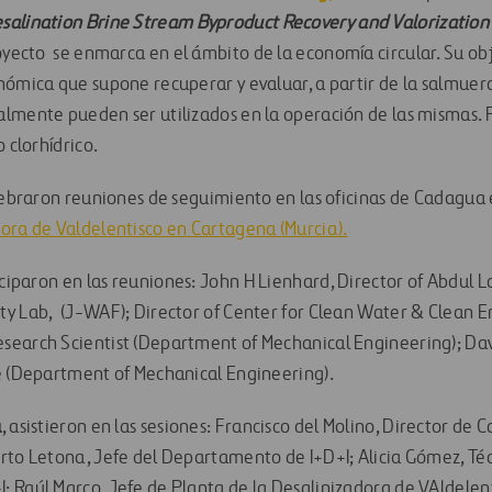
alination Brine Stream Byproduct Recovery and Valorization
royecto se enmarca en el ámbito de la economía circular. Su obj
nómica que supone recuperar y evaluar, a partir de la salmuera
lmente pueden ser utilizados en la operación de las mismas. P
 clorhídrico.
elebraron reuniones de seguimiento en las oficinas de Cadagua
ora de Valdelentisco en Cartagena (Murcia).
ciparon en las reuniones: John H Lienhard, Director of Abdul 
y Lab, (J-WAF); Director of Center for Clean Water & Clean E
search Scientist (Department of Mechanical Engineering); Dav
e (Department of Mechanical Engineering).
a
, asistieron en las sesiones: Francisco del Molino, Director de 
rto Letona, Jefe del Departamento de I+D+I; Alicia Gómez, Téc
 Raúl Marco, Jefe de Planta de la Desalinizadora de VAldelen