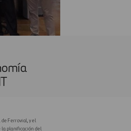
nomía
IT
 de Ferrovial, y el
la planificación del