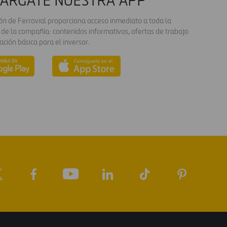
ÁRGATE NUESTRA APP
ión de Ferrovial proporciona acceso inmediato a toda la
 de la compañía: contenidos informativos, ofertas de trabajo
ación básica para el inversor.