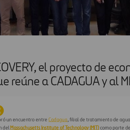
OVERY, el proyecto de eco
que reúne a CADAGUA y al M
ebró un encuentro entre
Cadagua
, filial de tratamiento de agua
n del
Massachusetts Institute of Technology
(MIT)
como parte de 