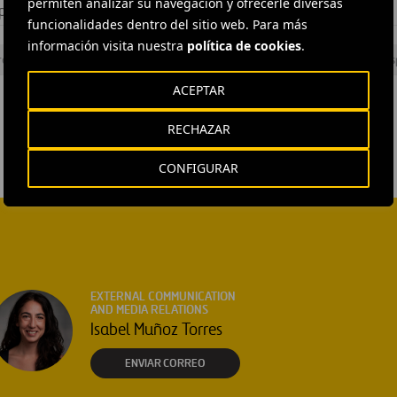
permiten analizar su navegación y ofrecerle diversas
iparán Cadagua y el MIT.
funcionalidades dentro del sitio web. Para más
información visita nuestra
política de cookies
.
rcular
#
MIT
#
Proyectos
#
Residuos
#
Sostenibilidad
#
Es
ACEPTAR
RECHAZAR
CONFIGURAR
EXTERNAL COMMUNICATION
AND MEDIA RELATIONS
Isabel Muñoz Torres
ENVIAR CORREO