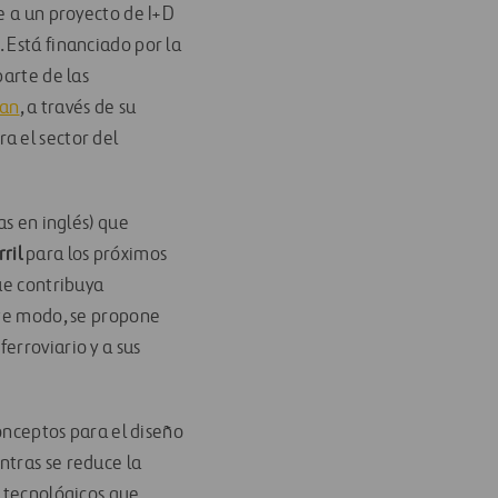
e a un proyecto de I+D
 Está financiado por la
arte de las
man
, a través de su
a el sector del
as en inglés) que
ril
para los próximos
ue contribuya
ste modo, se propone
erroviario y a sus
conceptos para el diseño
entras se reduce la
 tecnológicos que,