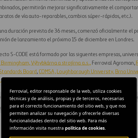
inados, permitirán mejorar significativamente el comportam
aratos de vía auto-reparables, cambios súper-rápidos, etc.).
 una duración prevista de 36 meses, comenzó oficialmente el 
unión de lanzamiento el próximo 15 de diciembre en Londres.
oyecto S-CODE está formado por las siguentes empresas, univer
of Birmingham,
Výhybkárna a strojírna a.s.,
Ferrovial Agroman,
 Standards Board
,
COMSA,
Loughborough University,
Brno Unive
.
Ferrovial, editor responsable de la web, utiliza cookies
iencia operativa
#
Informática
#
Innovación
#
Operaciones ferrovi
técnicas y de análisis, propias y de terceros, necesarias
para el correcto funcionamiento del sitio web, y que nos
guridad y salud
#
Ferrovial Construcción
permiten analizar su navegación y ofrecerle diversas
funcionalidades dentro del sitio web. Para más
información visita nuestra
política de cookies
.