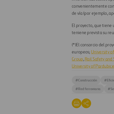
convenientemente comb
de vía (por ejemplo, ap
El proyecto, que tiene
teniene prevista su re
(*)El consorcio del pr
europeos;
University 
Group
,
Rail Safety and
University of Pardubice
#
Construcción
#
Efic
#
Red ferroviaria
#
Se