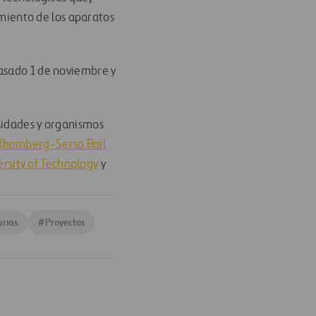
iento de los aparatos
pasado 1 de noviembre y
sidades y organismos
Rhomberg-Sersa Rail
rsity of Technology
y
arias
#
Proyectos