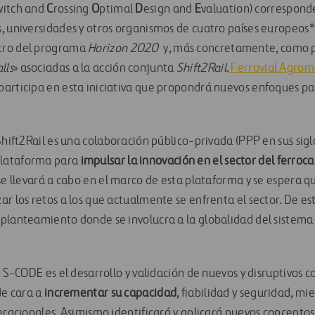
witch and
C
rossing
O
ptimal
D
esign and
E
valuation) correspond
, universidades y otros organismos de cuatro países europeos*.
tro del programa
Horizon 2020
y, más concretamente, como p
lls
» asociadas a la acción conjunta
Shift2Rail
.
Ferrovial Agro
articipa en esta iniciativa que propondrá nuevos enfoques par
Shift2Rail es una colaboración público-privada (PPP en sus sigl
lataforma para
impulsar la innovación en el sector del ferrocar
 se llevará a cabo en el marco de esta plataforma y se espera q
ar los retos a los que actualmente se enfrenta el sector. De e
planteamiento donde se involucra a la globalidad del sistema f
e S-CODE es el desarrollo y validación de nuevos y disruptivos 
de cara a
incrementar su capacidad
, fiabilidad y seguridad, mi
eracionales. Asimismo identificará y aplicará nuevos conceptos