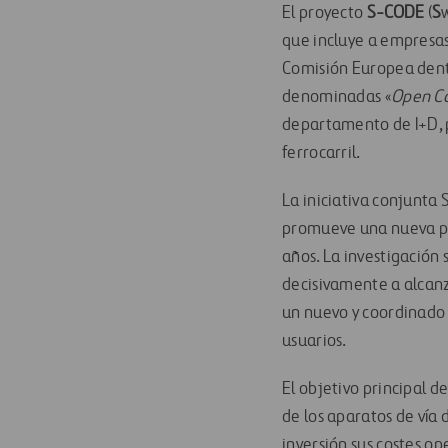
El proyecto
S-CODE
(
S
que incluye a empresas
Comisión Europea den
denominadas «
Open Ca
departamento de I+D, p
ferrocarril.
La iniciativa conjunta 
promueve una nueva p
años. La investigación
decisivamente a alcanz
un nuevo y coordinado 
usuarios.
El objetivo principal d
de los aparatos de vía 
inversión sus costes op