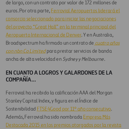
de largo, con un contrato por valor de 172 millones de
euros. Por otra parte,
Ferrovial Aeropuertos liderará el
consorcio seleccionado para iniciar las negociaciones
del proyecto “Great Hall” en la terminal principal del
Aeropuerto Internacional de Denver
. Y en Australia,
Broadspectrum ha firmado un contrato de
cuatro años
con nbn Co Limited
para prestar servicios de banda
ancha de alta velocidad en
Sydney y Melbourne.
EN CUANTO A LOGROS Y GALARDONES DE LA
COMPAÑÍA…
Ferrovial ha recibido la calificación AAA del Morgan
Stanley Capital Index, y figura en el Índice de
Sostenibilidad
FTSE4Good por 11º año consecutivo
.
Además, Ferrovial ha sido nombrada
Empresa Más
Destacada 2015 en los premios otorgados por la revista