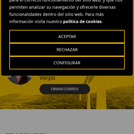
INSTITUTIONAL RELATIONS
permiten analizar su navegación y ofrecerle diversas
Ana García Ruiz
funcionalidades dentro del sitio web. Para más
información visita nuestra
política de cookies
.
ENVIAR CORREO
EXTERNAL COMMUNICATION
AND MEDIA RELATIONS
ACEPTAR
Isabel Muñoz Torres
RECHAZAR
ENVIAR CORREO
EXTERNAL COMMUNICATION
CONFIGURAR
AND MEDIA RELATIONS
Fátima Gracia De
Vargas
ENVIAR CORREO