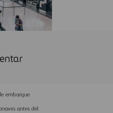
mentar
 de embarque
ronaves antes de
l