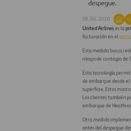
despegue.
28 JUL 2020
United
Airlines
es la
pr
facturación en el
aero
Esta medida busca redu
riesgo de contagio de 
Esta tecnología permit
de embarque desde el 
superficie. Estos
mostr
Los clientes también 
embarque
de Heathrow
Otra medida impleme
antes de
l despegue de