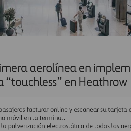
rimera aerolínea en imple
a “touchless” en Heathrow
 pasajeros
facturar online
y escanear su tarjeta
no móvil en la terminal.
la pulverización electrostática de todas las ae