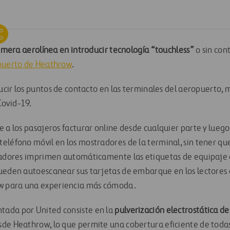
imera aerolínea en introducir tecnología
“
touchless
”
o
sin con
puerto de Heathrow
.
cir los puntos de contacto en las terminales del aeropuerto, 
Covid-19.
e a los pasajeros
facturar online desde cualquier parte
y luego
teléfono móvil en
los mostradores
de la terminal, sin tener q
adores imprimen
automáticamente las etiquetas de equipaje
pueden
autoescanear
sus tarjetas de embarque en los lectores
 para una experiencia más
cómoda
.
ntada por
United
consiste en la
pulverización electrostática de
sde
Heathrow, lo que permite una cobertura eficiente de todas