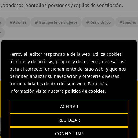
 bandejas, pantallas, persianas y rejillas de ventilación.
o
#
Aviones
#
Transporte de viajeros
#
Reino Unido
#
Londres
w
Ferrovial, editor responsable de la web, utiliza cookies
técnicas y de análisis, propias y de terceros, necesarias
para el correcto funcionamiento del sitio web, y que nos
permiten analizar su navegación y ofrecerle diversas
funcionalidades dentro del sitio web. Para más
información visita nuestra
política de cookies
.
ACEPTAR
EXTERNAL COMMUNICATION
RECHAZAR
AND MEDIA RELATIONS
Isabel Muñoz Torres
CONFIGURAR