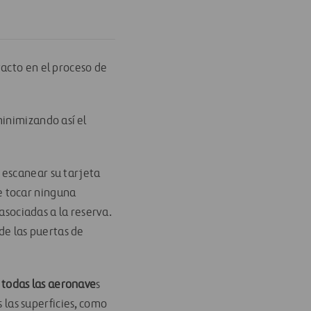
tacto en el proceso de
minimizando así el
 escanear su tarjeta
ue tocar ninguna
 asociadas
a
la reserva.
 de
las puertas de
 todas las aeronave
s
 las superficies, como