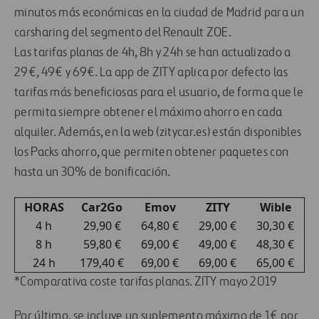
minutos más económicas en la ciudad de Madrid para un
carsharing del segmento del Renault ZOE.
Las tarifas planas de 4h, 8h y 24h se han actualizado a
29€, 49€ y 69€. La app de ZITY aplica por defecto las
tarifas más beneficiosas para el usuario, de forma que le
permita siempre obtener el máximo ahorro en cada
alquiler. Además, en la web (zitycar.es) están disponibles
los Packs ahorro, que permiten obtener paquetes con
hasta un 30% de bonificación.
HORAS
Car2Go
Emov
ZITY
Wible
4 h
29,90 €
64,80 €
29,00 €
30,30 €
8 h
59,80 €
69,00 €
49,00 €
48,30 €
24 h
179,40 €
69,00 €
69,00 €
65,00 €
*Comparativa coste tarifas planas. ZITY mayo 2019
Por último, se incluye un suplemento máximo de 1€ por