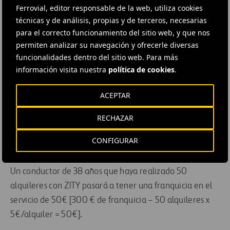
Ferrovial, editor responsable de la web, utiliza cookies
Tarifa Máxima 300€
técnicas y de análisis, propias y de terceros, necesarias
5€ de descuento en la franquicia por cada
para el correcto funcionamiento del sitio web, y que nos
alquiler de más de 3€
permiten analizar su navegación y ofrecerle diversas
Conductores menores de 26 años:
funcionalidades dentro del sitio web. Para más
información visita nuestra
política de cookies
.
Tarifa Mínima 0€
Tarifa Máxima 600€
ACEPTAR
5€ descuento en la franquicia por cada alquiler
RECHAZAR
de más de 3€
CONFIGURAR
Ejemplos
:
Un conductor de 38 años que haya realizado 50
alquileres con ZITY pasará a tener una franquicia en el
servicio de 50€ [300 € de franquicia – 50 alquileres x
5€/alquiler = 50€].