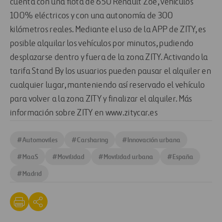
cuenta con una flota de 650 Renault Zoe, vehículos
100% eléctricos y con una autonomía de 300
kilómetros reales. Mediante el uso de la APP de ZITY, es
posible alquilar los vehículos por minutos, pudiendo
desplazarse dentro y fuera de la zona ZITY. Activando la
tarifa Stand By los usuarios pueden pausar el alquiler en
cualquier lugar, manteniendo así reservado el vehículo
para volver a la zona ZITY y finalizar el alquiler. Más
información sobre ZITY en www.zitycar.es
#
Automoviles
#
Carsharing
#
Innovación urbana
#
MaaS
#
Movilidad
#
Movilidad urbana
#
España
#
Madrid