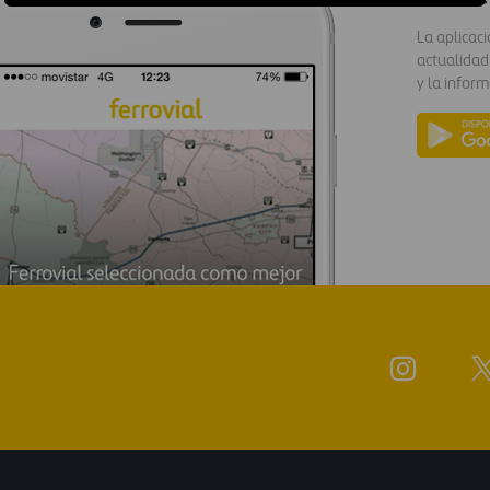
La aplicac
actualidad
y la inform