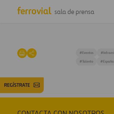
sala de prensa
#
Eventos
#
Infrae
#
Talento
#
España
REGÍSTRATE