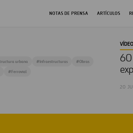
NOTAS DE PRENSA
ARTÍCULOS
R
VÍDE
60 
structura urbana
#
Infraestructuras
#
Obras
exp
#
Ferrovial
20 JU