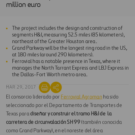
million euro
The project includes the design and construction of
segments H&I, measuring 52.5 miles (85 kilometers),
northeast of the Greater Houston area.
Grand Parkway will be the longest ring road in the US,
at 180 miles (around 290 kilometers).
Ferrovial has a notable presence in Texas, where it
manages the North Tarrant Express and LBJ Express in
the Dallas-Fort Worth metro area.
MAR 29, 2017
El consorcio liderado por
Ferrovial Agroman
ha sido
seleccionado por el Departamento de Transportes de
Texas para
diseñar y construir el tramo H&I de la
carretera de circunvalación SH 99
(también conocida
como Grand Parkway), en el noreste del área