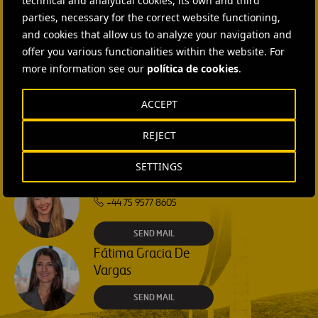
technical and analytical cookies, its own and third
SEND MAIL
parties, necessary for the correct website functioning,
and cookies that allow us to analyze your navigation and
Isabel Muñoz Torres
offer you various functionalities within the website. For
more information see our
política de cookies
.
SEND MAIL
ACCEPT
Rebecca Rountree
+1 (512) 568-5015
REJECT
SEND MAIL
SETTINGS
Laura Brown
+44 75 9577 8605
SEND MAIL
Fátima Gracia De
Vargas
SEND MAIL