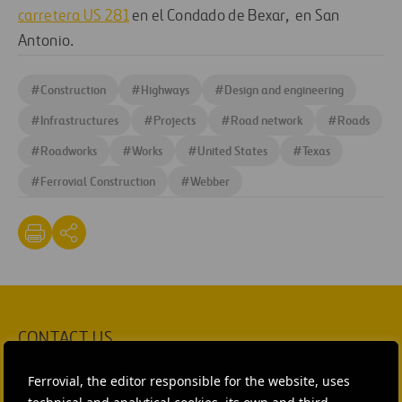
carretera US 281
en el Condado de Bexar, en San
Antonio.
#
Construction
#
Highways
#
Design and engineering
#
Infrastructures
#
Projects
#
Road network
#
Roads
#
Roadworks
#
Works
#
United States
#
Texas
#
Ferrovial Construction
#
Webber
CONTACT US
Ana García Ruiz
Ferrovial, the editor responsible for the website, uses