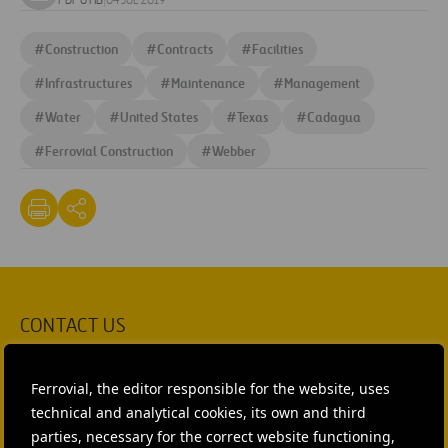
Download
PDF 0 MB
|
04 JUL 2019
document
#
Construction
#
Contracts
#
Facilities
#
Infrastructures
#
Maintenance
#
Management
#
Water
#
United States
#
Texas
#
Cadagua
#
Ferrovial Construction
#
Webber
CONTACT US
Ana García Ruiz
Ferrovial, the editor responsible for the website, uses
SEND MAIL
technical and analytical cookies, its own and third
parties, necessary for the correct website functioning,