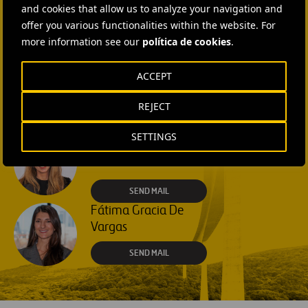
Isabel Muñoz Torres
and cookies that allow us to analyze your navigation and
offer you various functionalities within the website. For
SEND MAIL
more information see our
política de cookies
.
Rebecca Rountree
ACCEPT
+1 (512) 568-5015
REJECT
SEND MAIL
SETTINGS
Laura Brown
+44 75 9577 8605
SEND MAIL
Fátima Gracia De
Vargas
SEND MAIL