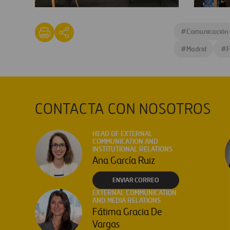
Imperdible-
imperdibl
rafa
legos
#
Comunicación
#
Madrid
#
F
CONTACTA CON NOSOTROS
HEAD OF EXTERNAL
COMMUNICATION AND
INSTITUTIONAL RELATIONS
Ana García Ruiz
ENVIAR CORREO
EXTERNAL COMMUNICATION
AND MEDIA RELATIONS
Fátima Gracia De
Vargas