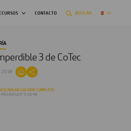
ECURSOS
CONTACTO
BUSCAR
ES
RÍA
perdible 3 de CoTec
C 2018
DESCARGAR GALERÍA COMPLETA
3 IMÁGENES
|
ZIP 0.00 MB