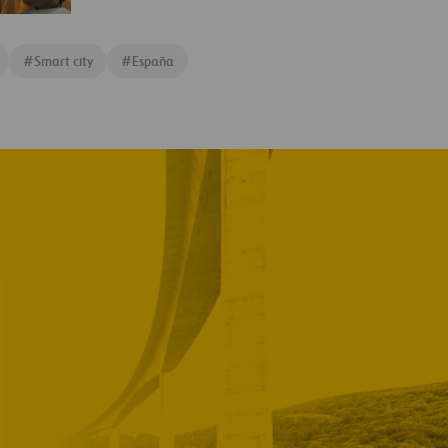
#
Smart city
#
España