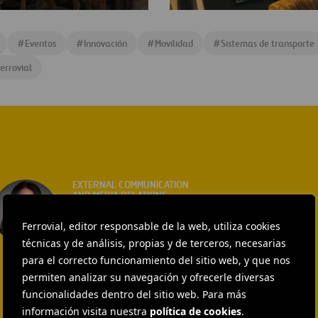
e-
Imperdible-
kids
#
Eventos
#
Innovación
#
Movilidad
#
Sistemas de transporte
errovial
EXTERNAL COMMUNICATION
AND MEDIA RELATIONS
Isabel Muñoz Torres
Ferrovial, editor responsable de la web, utiliza cookies
ENVIAR CORREO
técnicas y de análisis, propias y de terceros, necesarias
para el correcto funcionamiento del sitio web, y que nos
permiten analizar su navegación y ofrecerle diversas
funcionalidades dentro del sitio web. Para más
información visita nuestra
política de cookies
.