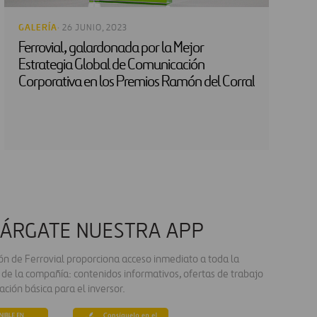
GALERÍA
· 26 JUNIO, 2023
Ferrovial, galardonada por la Mejor
Estrategia Global de Comunicación
Corporativa en los Premios Ramón del Corral
ÁRGATE NUESTRA APP
ión de Ferrovial proporciona acceso inmediato a toda la
 de la compañía: contenidos informativos, ofertas de trabajo
ación básica para el inversor.