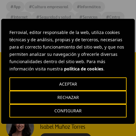
#
App
#
Cultura empresarial
#
Informática
#
Internet
#
Seguridad y salud
#
Servicios
#
Cintra
Ferrovial, editor responsable de la web, utiliza cookies
técnicas y de análisis, propias y de terceros, necesarias
para el correcto funcionamiento del sitio web, y que nos
permiten analizar su navegación y ofrecerle diversas
funcionalidades dentro del sitio web. Para más
información visita nuestra
política de cookies
.
CONTACTA CON NOSOTROS
HEAD OF EXTERNAL
ACEPTAR
COMMUNICATION AND
INSTITUTIONAL RELATIONS
Ana García Ruiz
RECHAZAR
ENVIAR CORREO
CONFIGURAR
EXTERNAL COMMUNICATION
AND MEDIA RELATIONS
Isabel Muñoz Torres