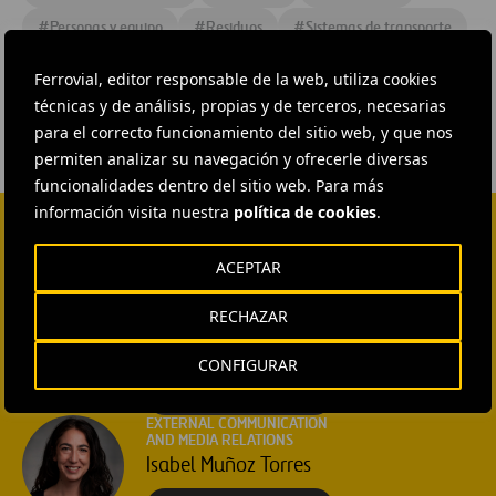
#
Personas y equipo
#
Residuos
#
Sistemas de transporte
#
España
#
Andalucía
Ferrovial, editor responsable de la web, utiliza cookies
técnicas y de análisis, propias y de terceros, necesarias
para el correcto funcionamiento del sitio web, y que nos
permiten analizar su navegación y ofrecerle diversas
funcionalidades dentro del sitio web. Para más
información visita nuestra
política de cookies
.
CONTACTA CON NOSOTROS
ACEPTAR
HEAD OF EXTERNAL
COMMUNICATION AND
RECHAZAR
INSTITUTIONAL RELATIONS
Ana García Ruiz
CONFIGURAR
ENVIAR CORREO
EXTERNAL COMMUNICATION
AND MEDIA RELATIONS
Isabel Muñoz Torres