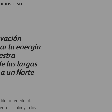
cias a su
ovación
ar la energía
estra
e las largas
 a un Norte
uidos alrededor de
mente disminuyen los