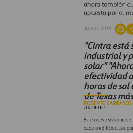
ahora también cu
apuesta por el m
30 ENE 2019
"Cintra está
industrial y
solar" "Ahor
efectividad d
horas de sol 
de Texas más
ROBERTO CARRASCO
COO DE LBJ
Este nuevo sistema de
cuatro edificios. Los 