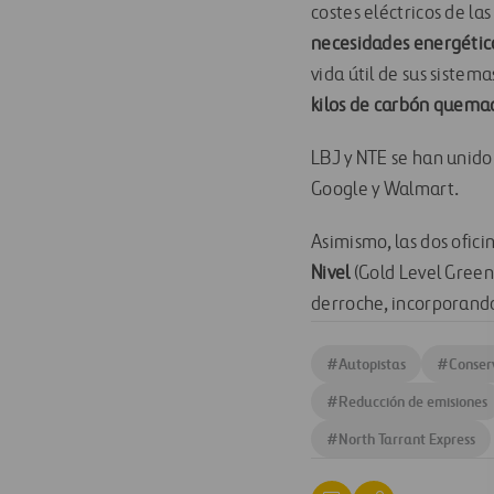
costes eléctricos de l
necesidades energétic
vida útil de sus sistemas
kilos de carbón quema
LBJ y NTE se han unido
Google y Walmart.
Asimismo, las dos ofici
Nivel
(Gold Level Green 
derroche, incorporando 
#
Autopistas
#
Conser
#
Reducción de emisiones
#
North Tarrant Express