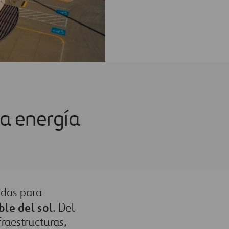
la energía
idas para
le del sol
. Del
raestructuras,