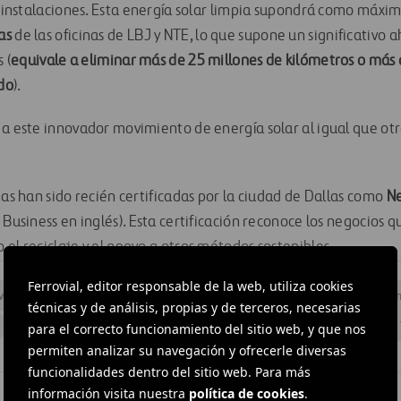
as instalaciones. Esta energía solar limpia supondrá como máxi
as
de las oficinas de LBJ y NTE, lo que supone un significativo 
 (
equivale a eliminar más de
25 millones de kilómetros o más 
do
).
 a este innovador movimiento de energía solar al igual que o
nas han sido recién certificadas por la ciudad de Dallas como
Ne
Business en inglés). Esta certificación reconoce los negocios q
el reciclaje y el apoyo a otros métodos sostenibles.
Ferrovial, editor responsable de la web, utiliza cookies
vación del medio ambiente
#
Emisiones
#
Energías renovables
#
I
técnicas y de análisis, propias y de terceros, necesarias
#
Sostenibilidad
#
Estados Unidos
#
Texas
#
Cintra
#
LBJ 
para el correcto funcionamiento del sitio web, y que nos
permiten analizar su navegación y ofrecerle diversas
funcionalidades dentro del sitio web. Para más
información visita nuestra
política de cookies
.